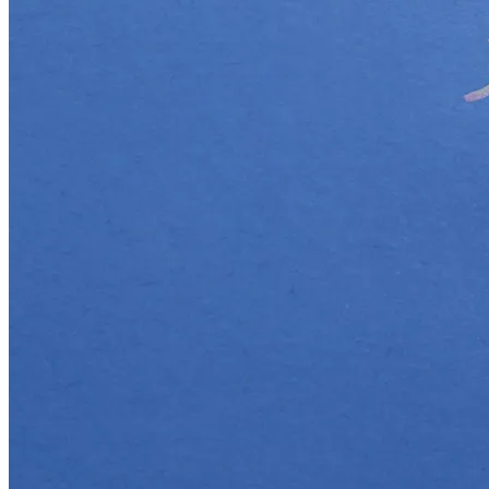
Путь Очищения Кармы: Астролог
Александр Зараев Дал Прогноз На
Сентябрь 2023 Для Всех Знаков
Обновление: Семейства Автомобилей
Mercedes-Benz GLE