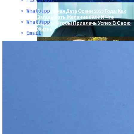
Whatsapp
Зеркальная Дата Осени 2023 Года: Как
Загадывать Желание 09.09 И Что
Whatsapp
Делать, Чтобы Привлечь Успех В Свою
Жизнь
Email
Обновление Для Range Rover Velar:
«умные» Фары, Новый Салон,
Улучшение PHEV-Версии