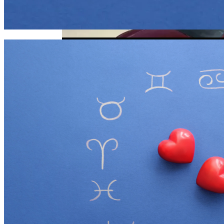
Карта Таро Недели: Что Нас Ждет С 11
По 17 Сентября 2023 Года
Дебютировал Крупный Кроссовер
Mazda CX-90: Неужели Только Для США?
Почему Тухнет Свеча На Отпевании