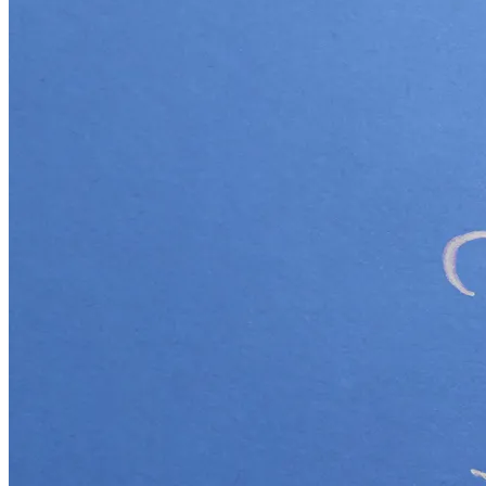
Что Принесет Первое Осеннее
Полнолуние 29 Сентября, В Чем Его
Особая Сила, Что Значит Рокое
Суперлуние
Электромобиль Xiaomi: Внешность Уже
Известна, Имя – Еще Нет