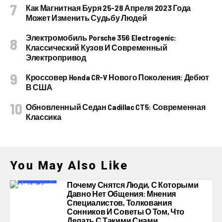
Как Магнитная Буря 25-28 Апреля 2023 Года
Может Изменить Судьбу Людей
Электромобиль Porsche 356 Electrogenic:
Классический Кузов И Современный
Электропривод
Кроссовер Honda CR-V Нового Поколения: Дебют
В США
Обновленный Седан Cadillac CT5: Современная
Классика
You May Also Like
Почему Снятся Люди, С Которыми
Давно Нет Общения: Мнения
Специалистов, Толкования
Сонников И Советы О Том, Что
Делать С Такими Снами