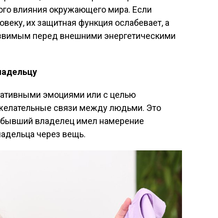
ого влияния окружающего мира. Если
веку, их защитная функция ослабевает, а
язвимым перед внешними энергетическими
ладельцу
гативными эмоциями или с целью
ежелательные связи между людьми. Это
да бывший владелец имел намерение
ладельца через вещь.