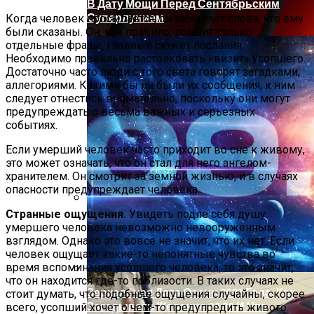
В Дату Мощи Перед Сентябрьским
Суперлунием
Когда человек просыпается, он забывает слова, что ему
были сказаны. Он, как правило, помнит только
отдельные фразы, главный сюжет послания.
Необходимо правильно растолковать «визит» усопшего.
Достаточно часто люди с того света говорят загадками,
аллегориями. Какими бы ни были их сообщения, к ним
следует отнестись внимательно, поскольку они могут
предупреждать о весьма важных и серьезных
событиях.
Если умерший человек часто приходит во сне к живому,
это может означать, что он стал для него ангелом-
хранителем. Он смотрит за земной жизнью, и в случаях
опасности предупреждает человека.
Странные ощущения.
Увидеть подле себя душу
Обновление: Семейства Автомобилей
умершего человека невозможно невооруженным
Mercedes-Benz GLE
взглядом. Однако это вовсе не значит, что их нет. Если
человек ощущает какие-то непонятные чувства во
время вспоминания усопшего человека, то это значит,
что он находится где-то поблизости. В таких случаях не
Зеркальная Дата Осени 2023 Года: Как
стоит думать, что подобные ощущения случайны, скорее
Загадывать Желание 09.09 И Что
всего, усопший хочет о чем-то предупредить живого.