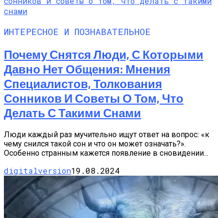
ИНТЕРЕСНОЕ И ПОЗНАВАТЕЛЬНОЕ
Почему Снятся Люди, С Которыми
Давно Нет Общения: Мнения
Специалистов, Толкования
Сонников И Советы О Том, Что
Делать С Такими Снами
Люди каждый раз мучительно ищут ответ на вопрос: «к
чему снился такой сон и что он может означать?».
Особенно странным кажется появление в сновидении...
digitalversion
19.08.2024