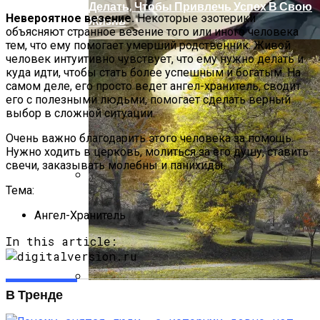
Делать, Чтобы Привлечь Успех В Свою
Невероятное везение.
Некоторые эзотерики
Жизнь
объясняют странное везение того или иного человека
тем, что ему помогает умерший родственник. Живой
человек интуитивно чувствует, что ему нужно делать и
куда идти, чтобы стать более успешным и богатым. На
самом деле, его просто ведет ангел-хранитель, сводит
его с полезными людьми, помогает сделать верный
выбор в сложной ситуации.
Очень важно благодарить этого человека за помощь.
Нужно ходить в церковь, молиться за его душу, ставить
свечи, заказывать молебны и панихиды.
Тема:
Дебютировал Крупный Кроссовер
Mazda CX-90: Неужели Только Для США?
Ангел-Хранитель
In this article:
В Тренде
Что Принесет Первое Осеннее
Полнолуние 29 Сентября, В Чем Его