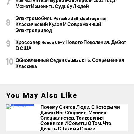
Как Магнитная Буря 25-28 Апреля 2023 Года
Может Изменить Судьбу Людей
Электромобиль Porsche 356 Electrogenic:
Классический Кузов И Современный
Электропривод
Кроссовер Honda CR-V Нового Поколения: Дебют
В США
Обновленный Седан Cadillac CT5: Современная
Классика
You May Also Like
Почему Снятся Люди, С Которыми
Давно Нет Общения: Мнения
Специалистов, Толкования
Сонников И Советы О Том, Что
Делать С Такими Снами