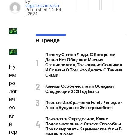
By
digitalversion
Published
14.04
.2024
В Тренде
Почему Снятся Люди, С Которыми
Давно Нет Общения: Мнения
Специалистов, Толкования Сонников
Ну
И Советы О Том, Что Делать С Такими
ме
Снами
ро
Какими Особенностями Обладает
лог
Следующий 2021 Год Быка
ич
Первые Изображения Honda Prologue –
ес
Анонс Будущего Электромобиля
ки
Психологи Определили, Какие
й
Подсознательные Страхи Способны
Провоцировать Кармические Узлы В
гор
Жизни Людей