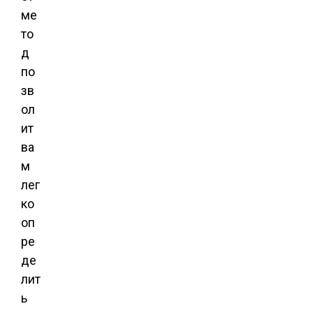
ме
то
д
по
зв
ол
ит
ва
м
лег
ко
оп
ре
де
лит
ь