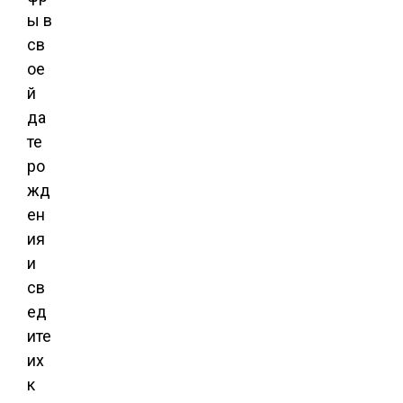
ы в
св
ое
й
да
те
ро
жд
ен
ия
и
св
ед
ите
их
к