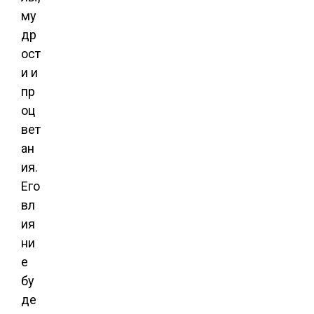
му
др
ост
и и
пр
оц
вет
ан
ия.
Его
вл
ия
ни
е
бу
де