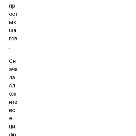
пр
ост
ых
ша
гов
.
Сн
ача
ла
сл
ож
ите
вс
е
ци
фр