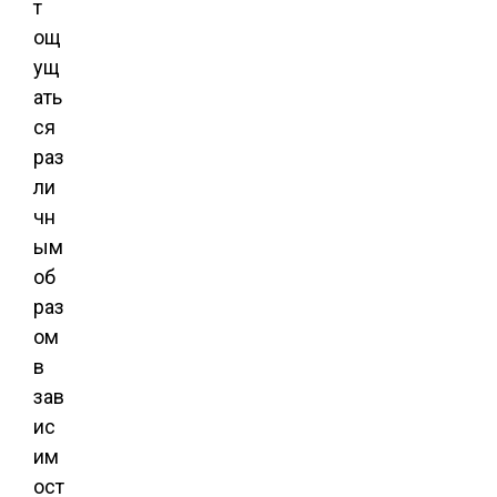
т
ощ
ущ
ать
ся
раз
ли
чн
ым
об
раз
ом
в
зав
ис
им
ост