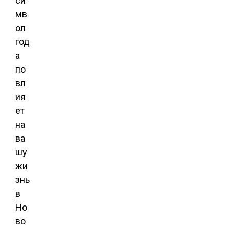
си
мв
ол
год
а
по
вл
ия
ет
на
ва
шу
жи
знь
в
Но
во