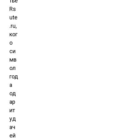
тье
Rs
ute
.ru,
ког
о
си
мв
ол
год
а
од
ар
ит
уд
ач
ей