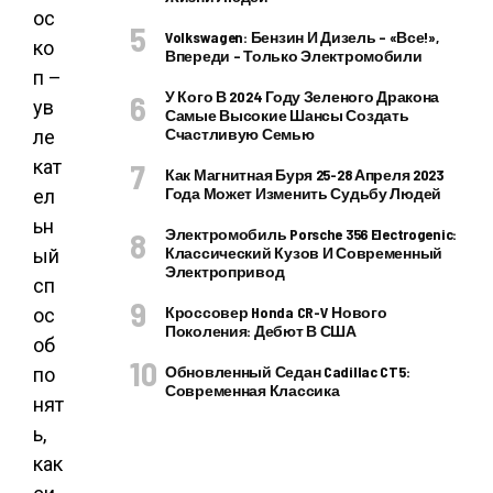
ос
Volkswagen: Бензин И Дизель – «все!»,
ко
Впереди – Только Электромобили
п –
У Кого В 2024 Году Зеленого Дракона
ув
Самые Высокие Шансы Создать
Счастливую Семью
ле
кат
Как Магнитная Буря 25-28 Апреля 2023
Года Может Изменить Судьбу Людей
ел
ьн
Электромобиль Porsche 356 Electrogenic:
Классический Кузов И Современный
ый
Электропривод
сп
Кроссовер Honda CR-V Нового
ос
Поколения: Дебют В США
об
Обновленный Седан Cadillac CT5:
по
Современная Классика
нят
ь,
как