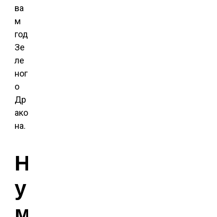
ва
м
год
Зе
ле
ног
о
Др
ако
на.
Н
у
м