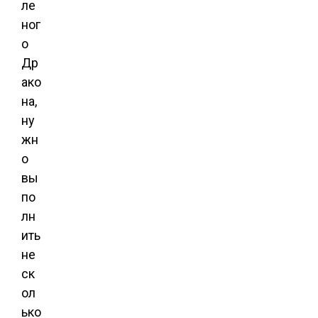
ле
ног
о
Др
ако
на,
ну
жн
о
вы
по
лн
ить
не
ск
ол
ько