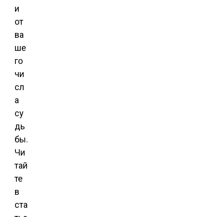
и
от
ва
ше
го
чи
сл
а
су
дь
бы.
Чи
тай
те
в
ста