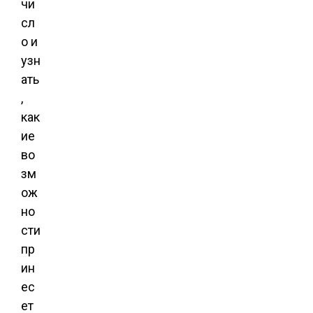
чи
сл
о и
узн
ать
,
как
ие
во
зм
ож
но
сти
пр
ин
ес
ет