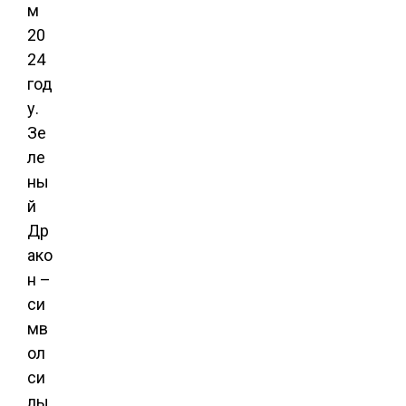
м
20
24
год
у.
Зе
ле
ны
й
Др
ако
н –
си
мв
ол
си
лы,