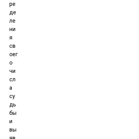
ре
де
ле
ни
я
св
оег
о
чи
сл
а
су
дь
бы
и
вы
яв