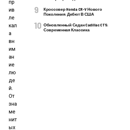
пр
ив
Кроссовер Honda CR-V Нового
Поколения: Дебют В США
ле
кал
Обновленный Седан Cadillac CT5:
Современная Классика
а
вн
им
ан
ие
лю
де
й.
От
зна
ме
нит
ых