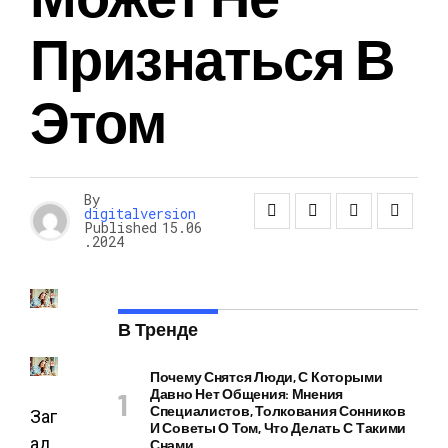
Признаться В
Этом
By
digitalversion
Published
15.06
.2024
В Тренде
Почему Снятся Люди, С Которыми
Давно Нет Общения: Мнения
Специалистов, Толкования Сонников
Заг
И Советы О Том, Что Делать С Такими
ад
Снами