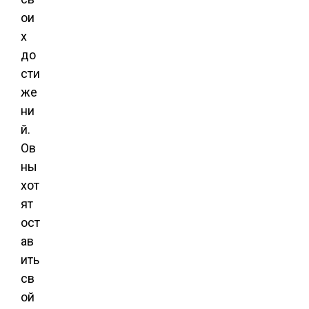
ои
х
до
сти
же
ни
й.
Ов
ны
хот
ят
ост
ав
ить
св
ой