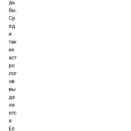
дь
бы.
Ср
ед
и
так
их
аст
ро
лог
ов
вы
де
ля
етс
я
Ел