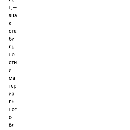
ц —
зна
к
ста
би
ль
но
сти
и
ма
тер
иа
ль
ног
о
бл