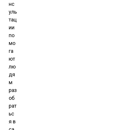
нс
уль
тац
ии
по
мо
га
ют
лю
дя
м
раз
об
рат
ьс
я в
са