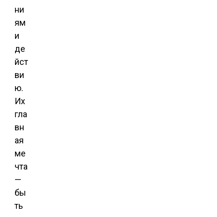
ни
ям
и
де
йст
ви
ю.
Их
гла
вн
ая
ме
чта
—
бы
ть