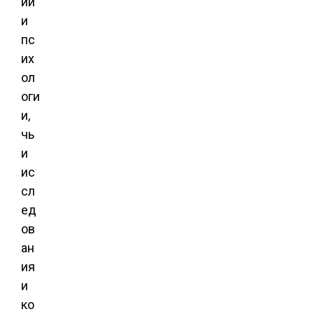
ии
и
пс
их
ол
оги
и,
чь
и
ис
сл
ед
ов
ан
ия
и
ко