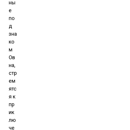
ны
е
по
д
зна
ко
м
Ов
на,
стр
ем
ятс
я к
пр
ик
лю
че