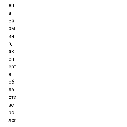
ен
а
Ба
рм
ин
а,
эк
сп
ерт
в
об
ла
сти
аст
ро
лог