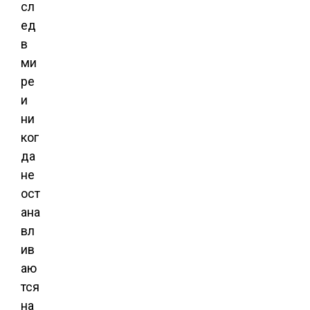
сл
ед
в
ми
ре
и
ни
ког
да
не
ост
ана
вл
ив
аю
тся
на