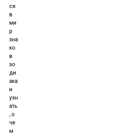
ся
в
ми
р
зна
ко
в
зо
ди
ака
и
узн
ать
, о
че
м