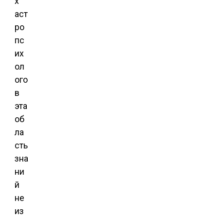
х
аст
ро
пс
их
ол
ого
в
эта
об
ла
сть
зна
ни
й
не
из