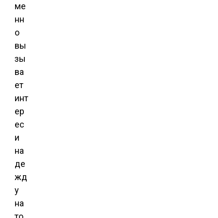
ме
нн
о
вы
зы
ва
ет
инт
ер
ес
и
на
де
жд
у
на
то,