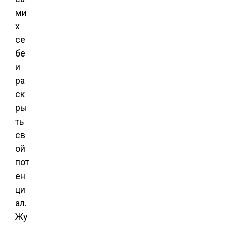
ми
х
се
бе
и
ра
ск
ры
ть
св
ой
пот
ен
ци
ал.
Жу