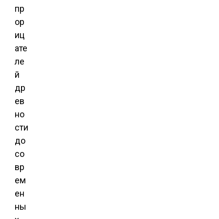
пр
ор
иц
ате
ле
й
др
ев
но
сти
до
со
вр
ем
ен
ны