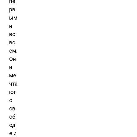
пе
рв
ым
и
во
вс
ем.
Он
и
ме
чта
ют
о
св
об
од
е и