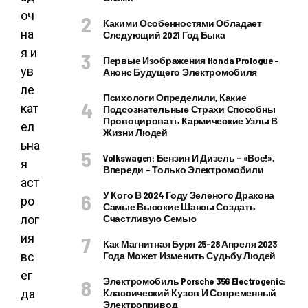
оч
Какими Особенностями Обладает
на
Следующий 2021 Год Быка
я и
Первые Изображения Honda Prologue –
ув
Анонс Будущего Электромобиля
ле
Психологи Определили, Какие
кат
Подсознательные Страхи Способны
Провоцировать Кармические Узлы В
ел
Жизни Людей
ьна
Volkswagen: Бензин И Дизель – «все!»,
я
Впереди – Только Электромобили
аст
У Кого В 2024 Году Зеленого Дракона
ро
Самые Высокие Шансы Создать
лог
Счастливую Семью
ия
Как Магнитная Буря 25-28 Апреля 2023
вс
Года Может Изменить Судьбу Людей
ег
Электромобиль Porsche 356 Electrogenic:
да
Классический Кузов И Современный
Электропривод