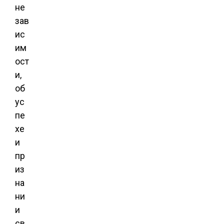
не
зав
ис
им
ост
и,
об
ус
пе
хе
и
пр
из
на
ни
и
св