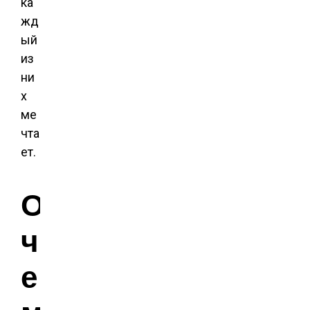
ка
жд
ый
из
ни
х
ме
чта
ет.
О
ч
е