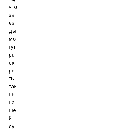
что
зв
ез
ды
мо
гут
ра
ск
ры
ть
тай
ны
на
ше
й
су