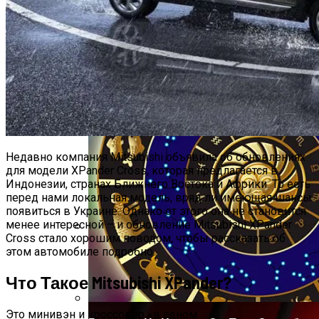
Что Нужно Успеть Завершить Ко Дню
Осеннего Равноденствия 23 Сентября
2023 Года: Пять Примет И Пять Очень
Важных Дел
Недавно компания Mitsubishi объявила об обновлениях
для модели XPander Cross, которая предлагается в
Индонезии, странах Ближнего Востока и Африки. То есть
перед нами локальная модель, вряд ли имеющая шансы
появиться в Украине. Однако от этого она не становится
менее интересной – и обновление Mitsubishi XPander
Cross стало хорошим поводом, чтобы рассказать об
Электромобиль Xiaomi: Внешность Уже
этом автомобиле подробно.
Известна, Имя – Еще Нет
Что Такое Mitsubishi XPander?
Это минивэн и кроссовер «в одном