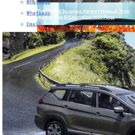
Whatsapp
Три Знака Зодиака Начнут Новый Этап
Whatsapp
Жизни Уже В Сентябре 2023 Года
Email
Обновление Для Range Rover Velar:
«умные» Фары, Новый Салон,
Улучшение PHEV-Версии