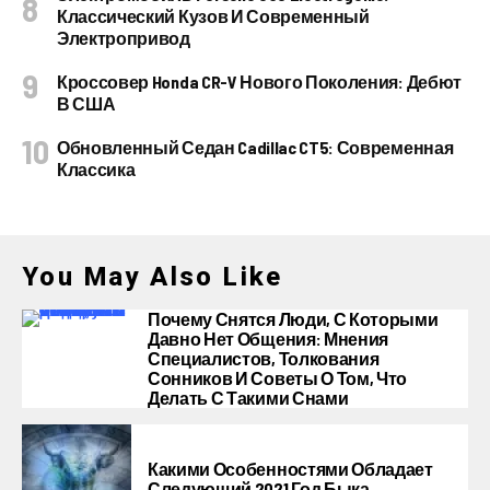
Классический Кузов И Современный
Электропривод
Кроссовер Honda CR-V Нового Поколения: Дебют
В США
Обновленный Седан Cadillac CT5: Современная
Классика
You May Also Like
Почему Снятся Люди, С Которыми
Давно Нет Общения: Мнения
Специалистов, Толкования
Сонников И Советы О Том, Что
Делать С Такими Снами
Какими Особенностями Обладает
Следующий 2021 Год Быка