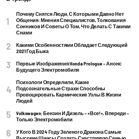
Почему Снятся Люди, С Которыми Давно Нет
Общения: Мнения Специалистов, Толкования
Сонников И Советы О Том, Что Делать С Такими
Снами
Какими Особенностями Обладает Следующий
2021 Год Быка
Первые Изображения Honda Prologue – Анонс
Будущего Электромобиля
Психологи Определили, Какие
Подсознательные Страхи Способны
Провоцировать Кармические Узлы В Жизни
Людей
Volkswagen: Бензин И Дизель – «все!», Впереди –
Только Электромобили
У Кого В 2024 Году Зеленого Дракона Самые
Высокие Шансы Создать Счастливую Семью