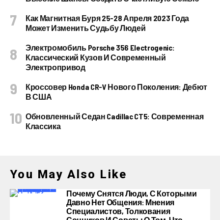
Как Магнитная Буря 25-28 Апреля 2023 Года
Может Изменить Судьбу Людей
Электромобиль Porsche 356 Electrogenic:
Классический Кузов И Современный
Электропривод
Кроссовер Honda CR-V Нового Поколения: Дебют
В США
Обновленный Седан Cadillac CT5: Современная
Классика
You May Also Like
Почему Снятся Люди, С Которыми
Давно Нет Общения: Мнения
Специалистов, Толкования
Сонников И Советы О Том, Что