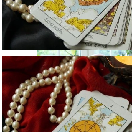
Что Принесет Первое Осеннее
Полнолуние 29 Сентября, В Чем Его
Особая Сила, Что Значит Рокое
Суперлуние
Электромобиль Xiaomi: Внешность Уже
Известна, Имя – Еще Нет