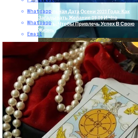
Whatsapp
Зеркальная Дата Осени 2023 Года: Как
Загадывать Желание 09.09 И Что
Whatsapp
Делать, Чтобы Привлечь Успех В Свою
Жизнь
Email
Обновление Для Range Rover Velar:
«умные» Фары, Новый Салон,
Улучшение PHEV-Версии