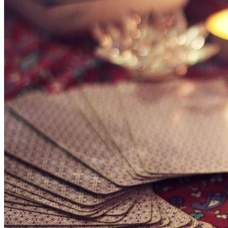
Карта Таро Недели: Что Нас Ждет С 11
По 17 Сентября 2023 Года
Дебютировал Крупный Кроссовер
Mazda CX-90: Неужели Только Для США?
Почему Тухнет Свеча На Отпевании