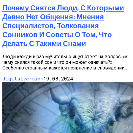
Почему Снятся Люди, С Которыми
Давно Нет Общения: Мнения
Специалистов, Толкования
Сонников И Советы О Том, Что
Делать С Такими Снами
Люди каждый раз мучительно ищут ответ на вопрос: «к
чему снился такой сон и что он может означать?».
Особенно странным кажется появление в сновидении...
digitalversion
19.08.2024