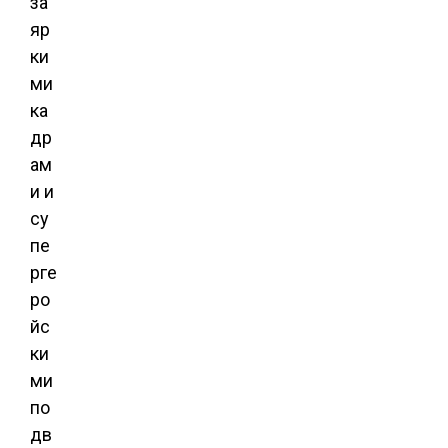
за
яр
ки
ми
ка
др
ам
и и
су
пе
рге
ро
йс
ки
ми
по
дв