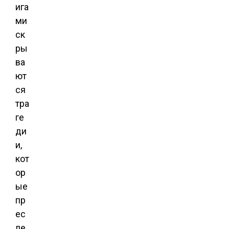
ига
ми
ск
ры
ва
ют
ся
тра
ге
ди
и,
кот
ор
ые
пр
ес
ле