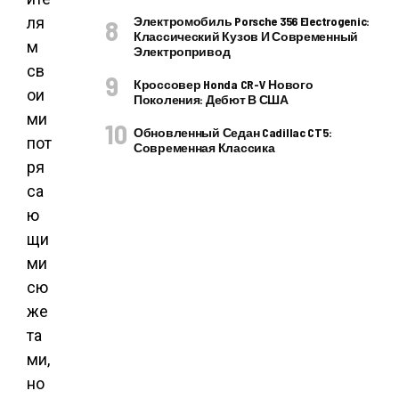
ля
Электромобиль Porsche 356 Electrogenic:
Классический Кузов И Современный
м
Электропривод
св
Кроссовер Honda CR-V Нового
ои
Поколения: Дебют В США
ми
Обновленный Седан Cadillac CT5:
пот
Современная Классика
ря
са
ю
щи
ми
сю
же
та
ми,
но