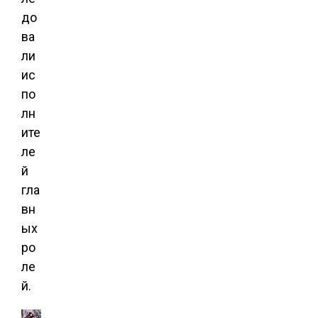
до
ва
ли
ис
по
лн
ите
ле
й
гла
вн
ых
ро
ле
й.