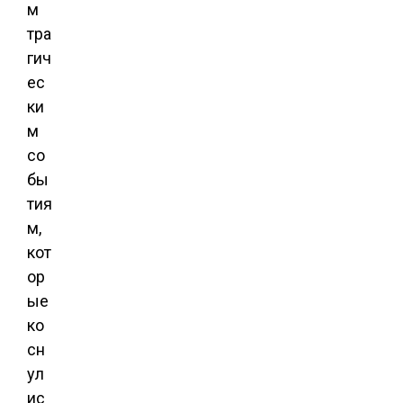
м
тра
гич
ес
ки
м
со
бы
тия
м,
кот
ор
ые
ко
сн
ул
ис