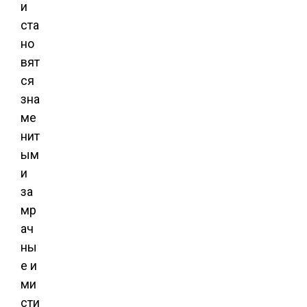
и
ста
но
вят
ся
зна
ме
нит
ым
и
за
мр
ач
ны
е и
ми
сти