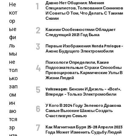
Давно Нет Общения: Мнения
Не
Специалистов, Толкования Сонников
кот
И Советы О Том, Что Делать С Такими
Снами
ор
ые
Какими Особенностями Обладает
Следующий 2021 Год Быка
фи
ль
Первые Изображения Honda Prologue –
Анонс Будущего Электромобиля
мы
не
Психологи Определили, Какие
Подсознательные Страхи Способны
тол
Провоцировать Кармические Узлы В
ько
Жизни Людей
зап
Volkswagen: Бензин И Дизель – «все!»,
ом
Впереди – Только Электромобили
ин
У Кого В 2024 Году Зеленого Дракона
аю
Самые Высокие Шансы Создать
Счастливую Семью
тся
зр
Как Магнитная Буря 25-28 Апреля 2023
Года Может Изменить Судьбу Людей
ите