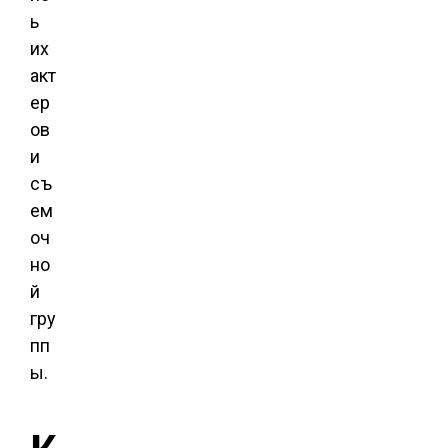
ь
их
акт
ер
ов
и
съ
ем
оч
но
й
гру
пп
ы.
К