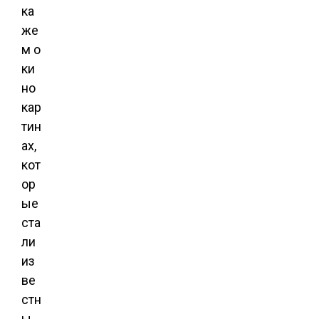
ка
же
м о
ки
но
кар
тин
ах,
кот
ор
ые
ста
ли
из
ве
стн
ы