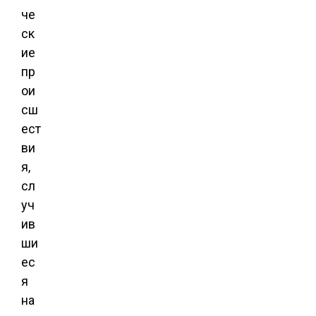
че
ск
ие
пр
ои
сш
ест
ви
я,
сл
уч
ив
ши
ес
я
на