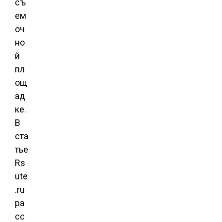
съ
ем
оч
но
й
пл
ощ
ад
ке.
В
ста
тье
Rs
ute
.ru
ра
сс