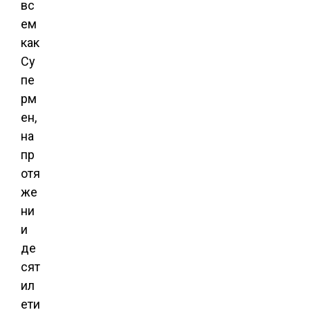
вс
ем
как
Су
пе
рм
ен,
на
пр
отя
же
ни
и
де
сят
ил
ети