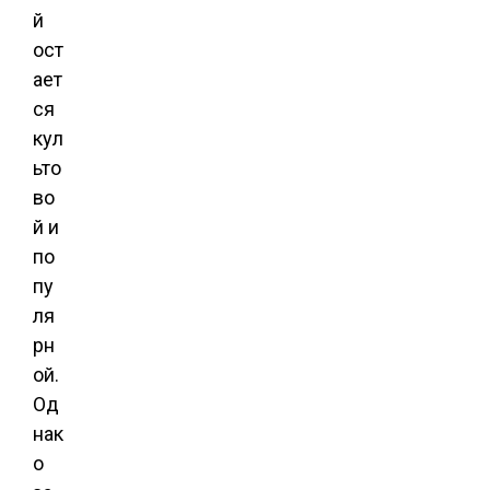
й
ост
ает
ся
кул
ьто
во
й и
по
пу
ля
рн
ой.
Од
нак
о