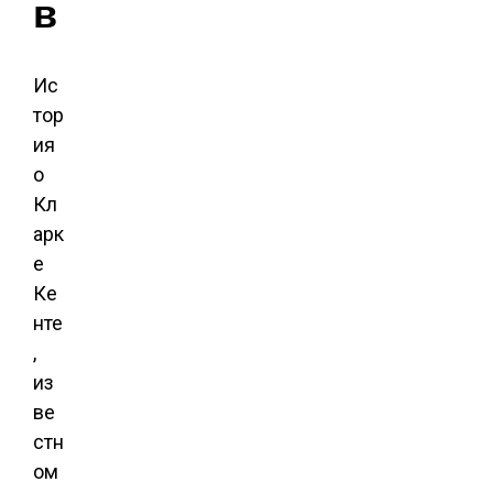
в
Ис
тор
ия
о
Кл
арк
е
Ке
нте
,
из
ве
стн
ом