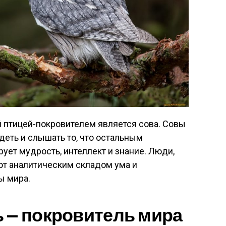
й птицей-покровителем является сова. Совы
еть и слышать то, что остальным
ует мудрость, интеллект и знание. Люди,
ют аналитическим складом ума и
ы мира.
 — покровитель мира