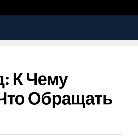
: К Чему
 Что Обращать