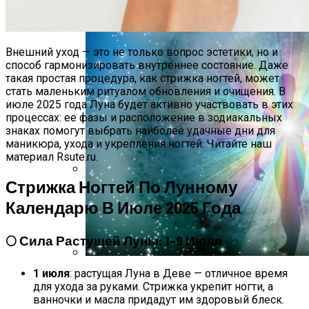
Повезёт, А Каких Стоит Опасаться
Внешний уход — это не только вопрос эстетики, но и
способ гармонизировать внутреннее состояние. Даже
такая простая процедура, как стрижка ногтей, может
стать маленьким ритуалом обновления и очищения. В
июле 2025 года Луна будет активно участвовать в этих
процессах: ее фазы и расположение в зодиакальных
знаках помогут выбрать наиболее удачные дни для
маникюра, ухода и укрепления ногтей. Читайте наш
материал Rsute.ru.
Стрижка Ногтей По Лунному
Дебютировал Крупный Кроссовер
Календарю В Июле 2025 Года
Mazda CX-90: Неужели Только Для США?
🌕 Сила Растущей Луны: 1–9 Июля
1 июля
: растущая Луна в Деве — отличное время
О Чем Говорит Цвет Вашей Ауры, Как
для ухода за руками. Стрижка укрепит ногти, а
Его Определить
ванночки и масла придадут им здоровый блеск.