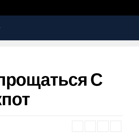
прощаться С
кпот