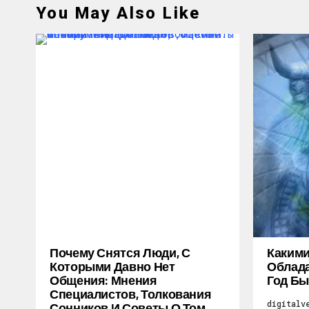
You May Also Like
Почему Снятся Люди, С
Каким
Которыми Давно Нет
Облада
Общения: Мнения
Год Бы
Специалистов, Толкования
digitalv
Сонников И Советы О Том,