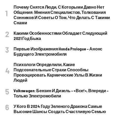
Почему Снятся Люди, С Которыми Давно Нет
Общения: Мнения Специалистов, Толкования
Сонников И Советы О Том, Что Делать С Такими
Снами
Какими Особенностями Обладает Следующий
2021 Год Быка
Первые Изображения Honda Prologue – Анонс
Будущего Электромобиля
Психологи Определили, Какие
Подсознательные Страхи Способны
Провоцировать Кармические Узлы В Жизни
Людей
Volkswagen: Бензин И Дизель – «все!», Впереди –
Только Электромобили
У Кого В 2024 Году Зеленого Дракона Самые
Высокие Шансы Создать Счастливую Семью