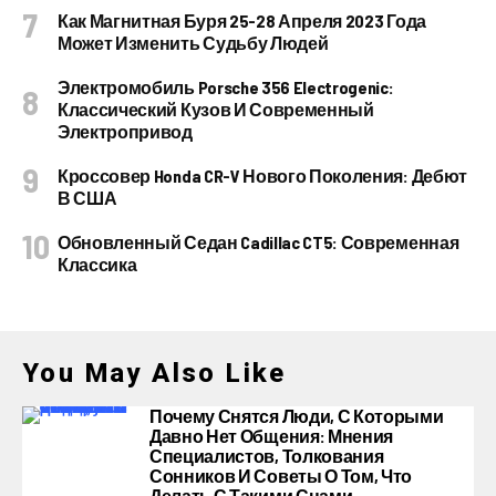
Как Магнитная Буря 25-28 Апреля 2023 Года
Может Изменить Судьбу Людей
Электромобиль Porsche 356 Electrogenic:
Классический Кузов И Современный
Электропривод
Кроссовер Honda CR-V Нового Поколения: Дебют
В США
Обновленный Седан Cadillac CT5: Современная
Классика
You May Also Like
Почему Снятся Люди, С Которыми
Давно Нет Общения: Мнения
Специалистов, Толкования
Сонников И Советы О Том, Что
Делать С Такими Снами