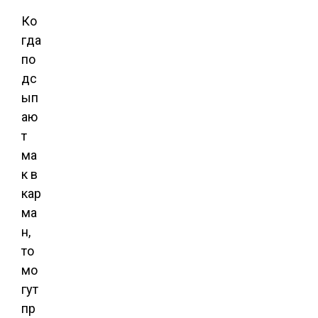
Ко
гда
по
дс
ып
аю
т
ма
к в
кар
ма
н,
то
мо
гут
пр