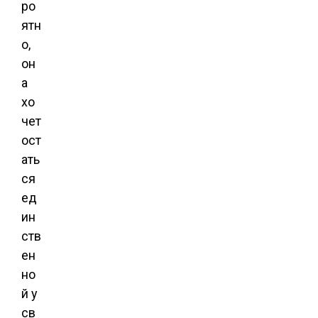
ро
ятн
о,
он
а
хо
чет
ост
ать
ся
ед
ин
ств
ен
но
й у
св