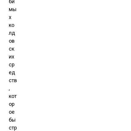
би
мы
х
ко
лд
ов
ск
их
ср
ед
ств
,
кот
ор
ое
бы
стр