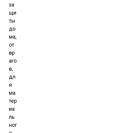
за
щи
ты
до
ма,
от
вр
аго
в,
дл
я
ма
тер
иа
ль
ног
о