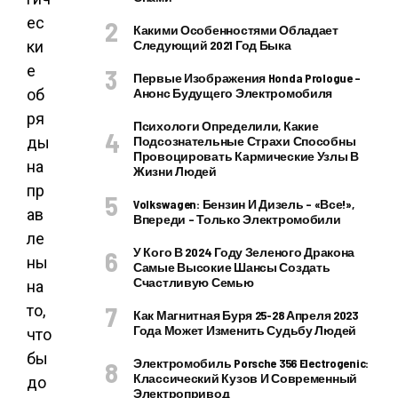
ес
Какими Особенностями Обладает
ки
Следующий 2021 Год Быка
е
Первые Изображения Honda Prologue –
об
Анонс Будущего Электромобиля
ря
Психологи Определили, Какие
ды
Подсознательные Страхи Способны
Провоцировать Кармические Узлы В
на
Жизни Людей
пр
Volkswagen: Бензин И Дизель – «все!»,
ав
Впереди – Только Электромобили
ле
У Кого В 2024 Году Зеленого Дракона
ны
Самые Высокие Шансы Создать
Счастливую Семью
на
то,
Как Магнитная Буря 25-28 Апреля 2023
Года Может Изменить Судьбу Людей
что
бы
Электромобиль Porsche 356 Electrogenic:
Классический Кузов И Современный
до
Электропривод