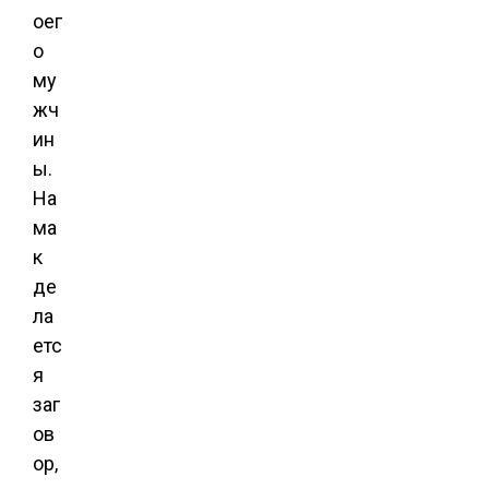
оег
о
му
жч
ин
ы.
На
ма
к
де
ла
етс
я
заг
ов
ор,