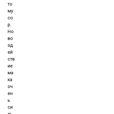
то
му
со
р.
Но
во
зд
ей
ств
ие
ма
ка
оч
ен
ь
си
ль