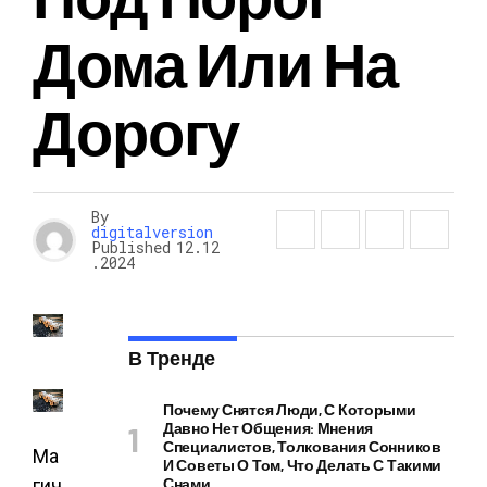
Дома Или На
Дорогу
By
digitalversion
Published
12.12
.2024
В Тренде
Почему Снятся Люди, С Которыми
Давно Нет Общения: Мнения
Специалистов, Толкования Сонников
Ма
И Советы О Том, Что Делать С Такими
гич
Снами