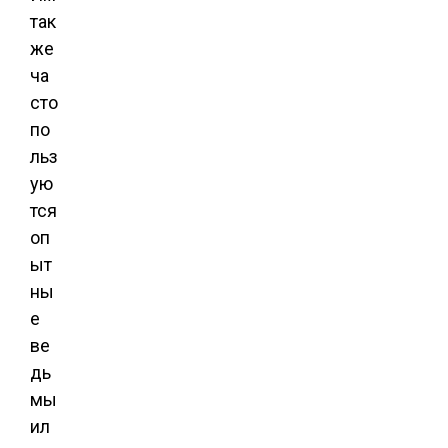
так
же
ча
сто
по
льз
ую
тся
оп
ыт
ны
е
ве
дь
мы
ил