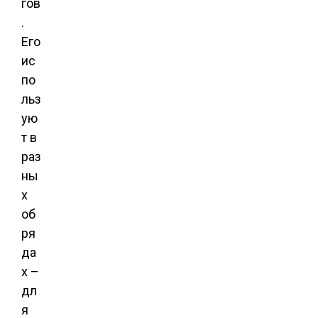
гов
.
Его
ис
по
льз
ую
т в
раз
ны
х
об
ря
да
х –
дл
я