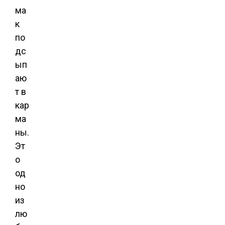
ма
к
по
дс
ып
аю
т в
кар
ма
ны.
Эт
о
од
но
из
лю