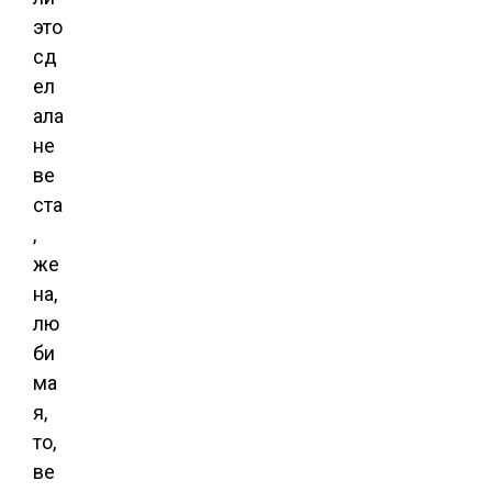
это
сд
ел
ала
не
ве
ста
,
же
на,
лю
би
ма
я,
то,
ве