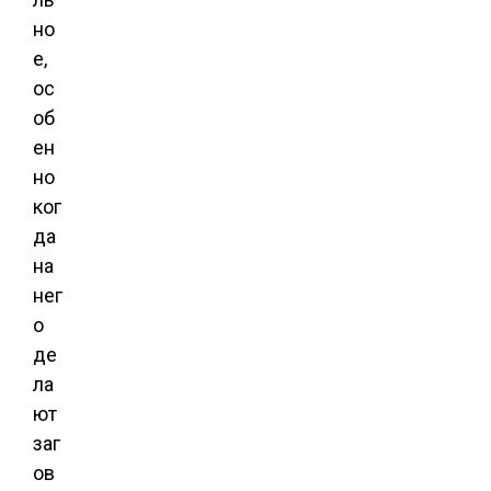
но
е,
ос
об
ен
но
ког
да
на
нег
о
де
ла
ют
заг
ов