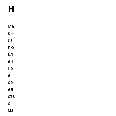
н
Ма
к —
из
лю
бл
ен
но
е
ср
ед
ств
о
ма