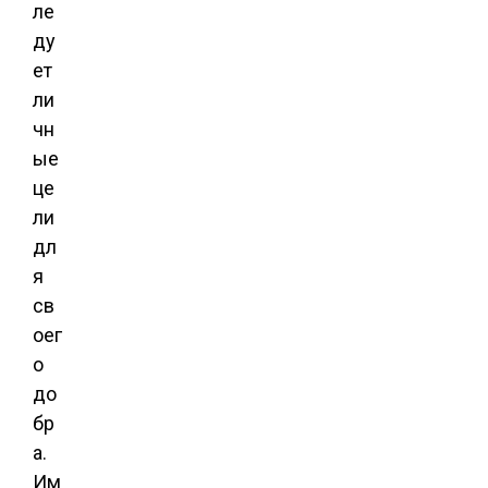
ле
ду
ет
ли
чн
ые
це
ли
дл
я
св
оег
о
до
бр
а.
Им