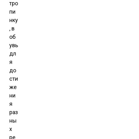
тро
пи
нку
, в
об
увь
дл
я
до
сти
же
ни
я
раз
ны
х
ре