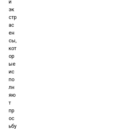
и
эк
стр
ас
ен
сы,
кот
ор
ые
ис
по
лн
яю
т
пр
ос
ьбу