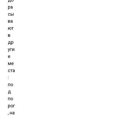
ра
сы
ва
ют
в
др
уги
е
ме
ста
:
по
д
по
рог
, на