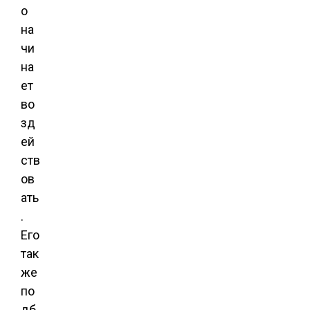
о
на
чи
на
ет
во
зд
ей
ств
ов
ать
.
Его
так
же
по
дб