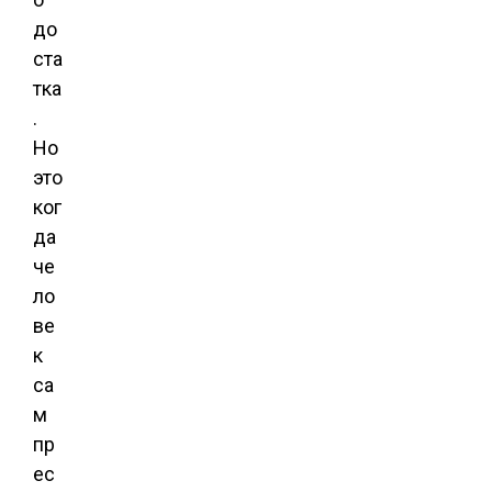
до
ста
тка
.
Но
это
ког
да
че
ло
ве
к
са
м
пр
ес