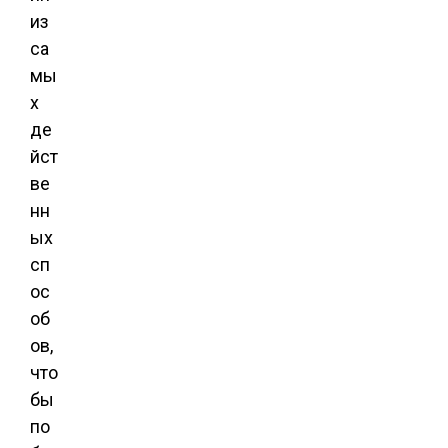
из
са
мы
х
де
йст
ве
нн
ых
сп
ос
об
ов,
что
бы
по