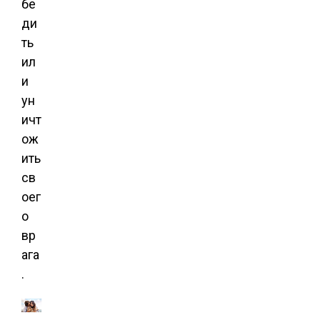
бе
ди
ть
ил
и
ун
ичт
ож
ить
св
оег
о
вр
ага
.