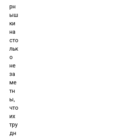
рн
ыш
ки
на
сто
льк
о
не
за
ме
тн
ы,
что
их
тру
дн