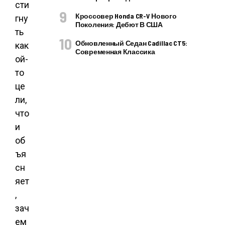
сти
Кроссовер Honda CR-V Нового
гну
Поколения: Дебют В США
ть
Обновленный Седан Cadillac CT5:
как
Современная Классика
ой-
то
це
ли,
что
и
об
ъя
сн
яет
,
зач
ем