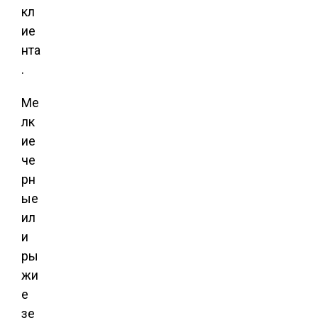
кл
ие
нта
.
Ме
лк
ие
че
рн
ые
ил
и
ры
жи
е
зе