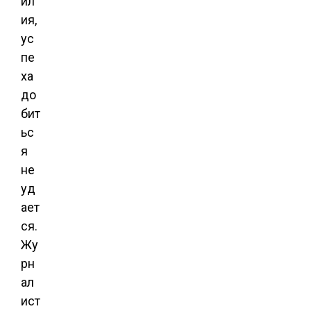
ил
ия,
ус
пе
ха
до
бит
ьс
я
не
уд
ает
ся.
Жу
рн
ал
ист