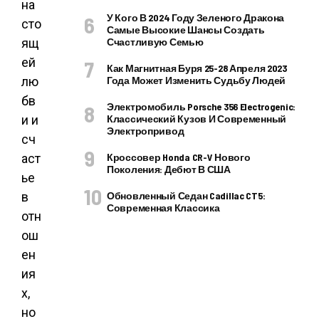
на
У Кого В 2024 Году Зеленого Дракона
сто
Самые Высокие Шансы Создать
ящ
Счастливую Семью
ей
Как Магнитная Буря 25-28 Апреля 2023
лю
Года Может Изменить Судьбу Людей
бв
Электромобиль Porsche 356 Electrogenic:
и и
Классический Кузов И Современный
Электропривод
сч
аст
Кроссовер Honda CR-V Нового
Поколения: Дебют В США
ье
в
Обновленный Седан Cadillac CT5:
Современная Классика
отн
ош
ен
ия
х,
но