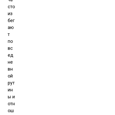
сто
из
бег
аю
т
по
вс
ед
не
вн
ой
рут
ин
ы и
отн
ош