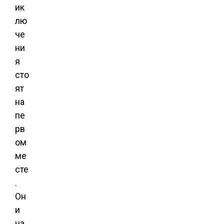
ик
лю
че
ни
я
сто
ят
на
пе
рв
ом
ме
сте
.
Он
и
ча