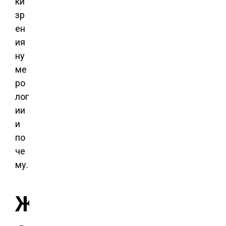
ки
зр
ен
ия
ну
ме
ро
лог
ии
и
по
че
му.
Ж