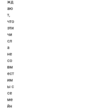
жд
аю
т,
что
эти
чи
сл
а
не
со
вм
ест
им
ы с
се
ме
йн