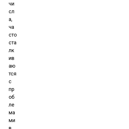
чи
сл
а,
ча
сто
ста
лк
ив
аю
тся
с
пр
об
ле
ма
ми
в