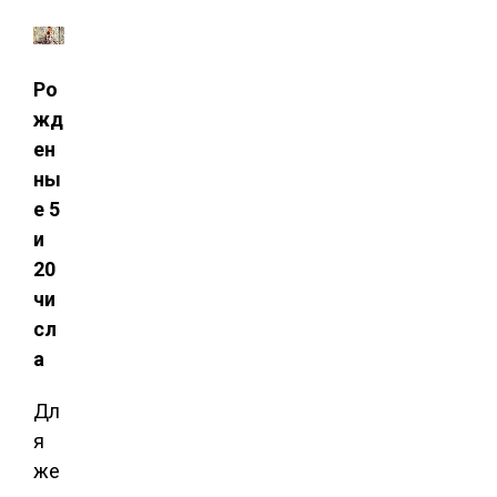
Ро
жд
ен
ны
е 5
и
20
чи
сл
а
Дл
я
же