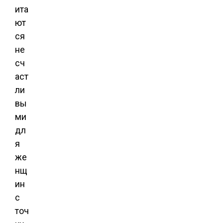
ита
ют
ся
не
сч
аст
ли
вы
ми
дл
я
же
нщ
ин
с
точ