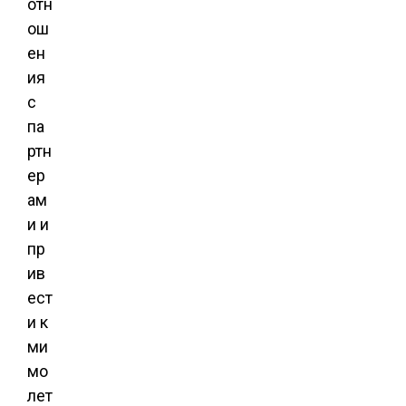
отн
ош
ен
ия
с
па
ртн
ер
ам
и и
пр
ив
ест
и к
ми
мо
лет