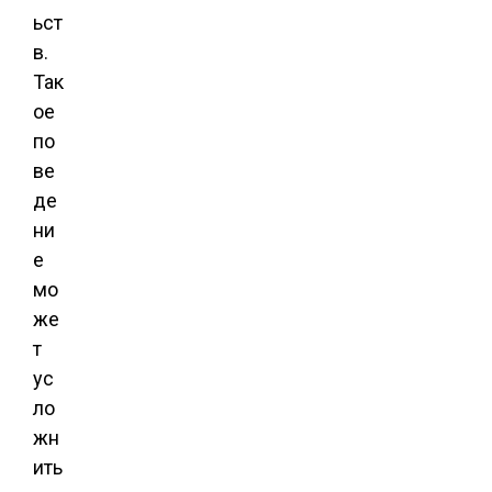
ьст
в.
Так
ое
по
ве
де
ни
е
мо
же
т
ус
ло
жн
ить