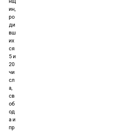
нщ
ин,
ро
ди
вш
их
ся
5 и
20
чи
сл
а,
св
об
од
а и
пр