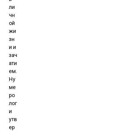
ли
чн
ой
жи
зн
и и
зач
ати
ем.
Ну
ме
ро
лог
и
утв
ер