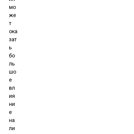
мо
же
т
ока
зат
ь
бо
ль
шо
е
вл
ия
ни
е
на
ли