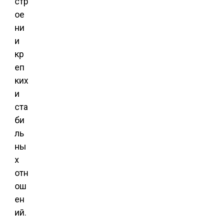
стр
ое
ни
и
кр
еп
ких
и
ста
би
ль
ны
х
отн
ош
ен
ий.