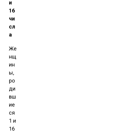
и
16
чи
сл
а
Же
нщ
ин
ы,
ро
ди
вш
ие
ся
1 и
16