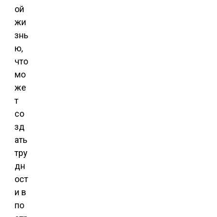
ой
жи
знь
ю,
что
мо
же
т
со
зд
ать
тру
дн
ост
и в
по