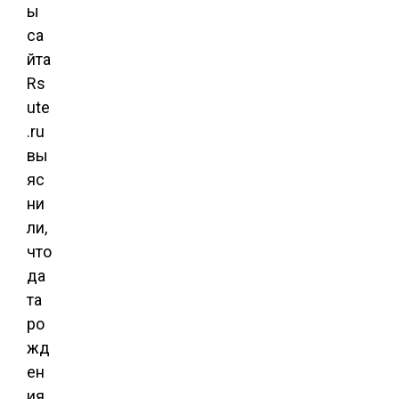
ы
са
йта
Rs
ute
.ru
вы
яс
ни
ли,
что
да
та
ро
жд
ен
ия