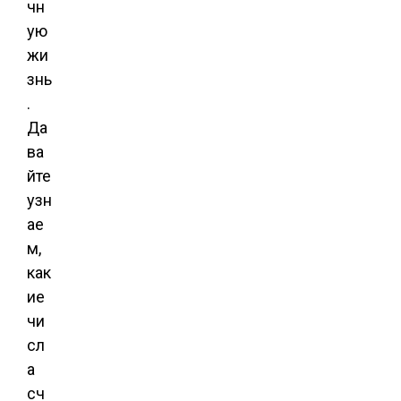
чн
ую
жи
знь
.
Да
ва
йте
узн
ае
м,
как
ие
чи
сл
а
сч