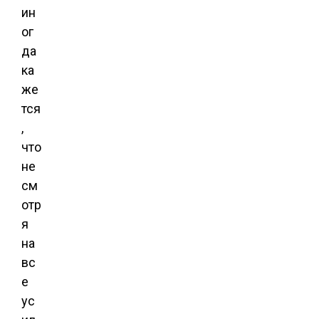
ин
ог
да
ка
же
тся
,
что
не
см
отр
я
на
вс
е
ус