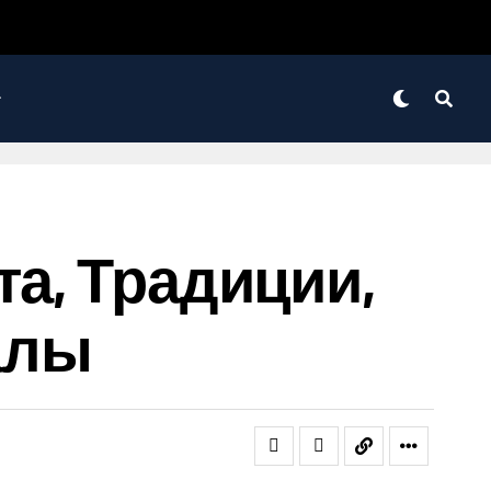
та, Традиции,
алы