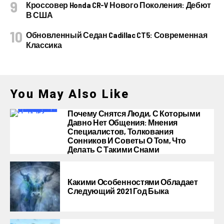
Кроссовер Honda CR-V Нового Поколения: Дебют
В США
Обновленный Седан Cadillac CT5: Современная
Классика
You May Also Like
Почему Снятся Люди, С Которыми
Давно Нет Общения: Мнения
Специалистов, Толкования
Сонников И Советы О Том, Что
Делать С Такими Снами
Какими Особенностями Обладает
Следующий 2021 Год Быка