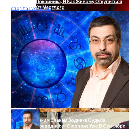
Покойника, И Как Живому Откупиться
От Мертвого
digitalversion
24.08.2024
Обновление: Семейства Автомобилей
Mercedes-Benz GLE
Каким Знакам Зодиака Судьба
Преподнесет Сюрприз Уже В Сентябре