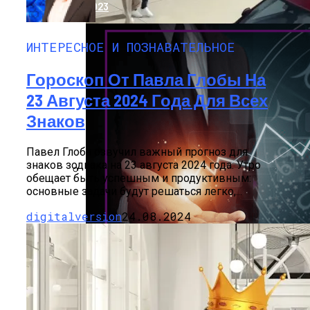
2023
ИНТЕРЕСНОЕ И ПОЗНАВАТЕЛЬНОЕ
Гороскоп От Павла Глобы На
23 Августа 2024 Года Для Всех
Знаков
Павел Глоба озвучил важный прогноз для
знаков зодиака на 23 августа 2024 года. Утро
обещает быть успешным и продуктивным:
основные задачи будут решаться легко,...
Дебютировал Крупный Кроссовер
Mazda CX-90: Неужели Только Для США?
digitalversion
24.08.2024
Карьерный Гороскоп Для Всех Знаков
Зодиака На Сентябрь 2023 Года