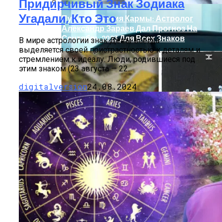
Придирчивый Знак Зодиака
Угадали, Кто Это
Путь Очищения Кармы: Астролог
Александр Зараев Дал Прогноз На
Сентябрь 2023 Для Всех Знаков
В мире астрологии знак Девы всегда
выделяется своей пристрастностью к деталям и
стремлением к идеалу. Люди, родившиеся под
этим знаком (23 августа — 22...
digitalversion
24.08.2024
Обновление Для Range Rover Velar:
«умные» Фары, Новый Салон,
Улучшение PHEV-Версии