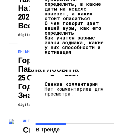
определить, в какие
На 25 Сентября
даты на неделе
повезёт, а каких
2024 Года Для
стоит опасаться
О чем говорит цвет
Всех Знаков
вашей ауры, как его
определить
digitalversion
25.09.2024
Как учатся разные
знаки зодиака, какие
у них способности и
ИНТЕРЕСНОЕ И ПОЗНАВАТЕЛЬНОЕ
мотивация
Гороскоп От
Павла Глобы На
25 Сентября 2024
Свежие комментарии
Года Для Всех
Нет комментариев для
Знаков
просмотра.
digitalversion
25.09.2024
ИНТЕРЕСНОЕ И ПОЗНАВАТЕЛЬНОЕ
Сильные
В Тренде