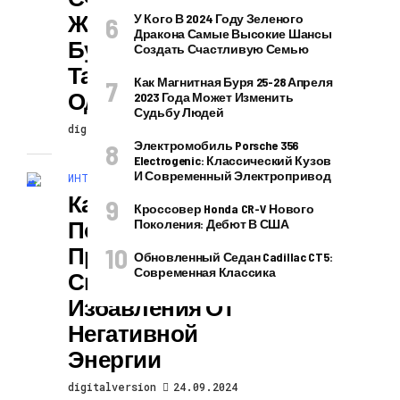
Жизнь В
У Кого В 2024 Году Зеленого
Дракона Самые Высокие Шансы
Будущем, А
Создать Счастливую Семью
Также Обречь На
Как Магнитная Буря 25-28 Апреля
Одиночество
2023 Года Может Изменить
Судьбу Людей
digitalversion
24.09.2024
Электромобиль Porsche 356
Electrogenic: Классический Кузов
И Современный Электропривод
ИНТЕРЕСНОЕ И ПОЗНАВАТЕЛЬНОЕ
Как Уничтожить
Кроссовер Honda CR-V Нового
Подклад Иглы:
Поколения: Дебют В США
Проверенные
Обновленный Седан Cadillac CT5:
Современная Классика
Способы
Избавления От
Негативной
Энергии
digitalversion
24.09.2024