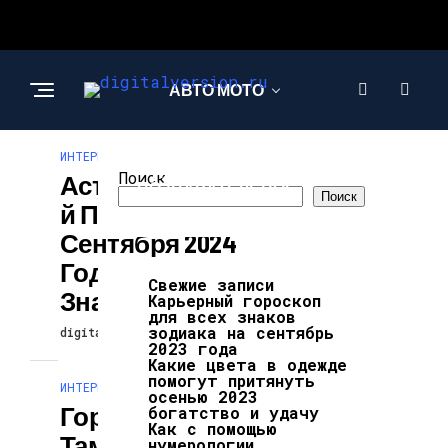
АВТО МОТО
ИНТЕРЕСНОЕ И ПОЗНАВАТЕЛЬНОЕ
ИНТЕРЕСНОЕ И
Поиск
Астрологически
ПОЗНАВАТЕЛЬНОЕ
Поиск
Й Прогноз На 25
Сентября 2024
Года Для Всех
Свежие записи
Знаков Зодиака
Карьерный гороскоп
для всех знаков
зодиака на сентябрь
digitalversion
25.09.2024
2023 года
Какие цвета в одежде
помогут притянуть
ИНТЕРЕСНОЕ И ПОЗНАВАТЕЛЬНОЕ
осенью 2023
Гороскоп От
богатство и удачу
Как с помощью
Тамары Глобы
нумерологии