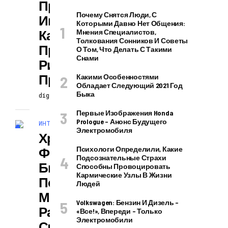
Привороты На
Почему Снятся Люди, С
Ивана Купалы:
Которыми Давно Нет Общения:
Как И Где
Мнения Специалистов,
Толкования Сонников И Советы
Проводили
О Том, Что Делать С Такими
Снами
Ритуалы
Предки-Славяне
Какими Особенностями
Обладает Следующий 2021 Год
Быка
digitalversion
24.09.2024
Первые Изображения Honda
Prologue – Анонс Будущего
ИНТЕРЕСНОЕ И ПОЗНАВАТЕЛЬНОЕ
Электромобиля
Хранение
Фотографий С
Психологи Определили, Какие
Подсознательные Страхи
Бывшей Второй
Способны Провоцировать
Кармические Узлы В Жизни
Половинкой
Людей
Может
Volkswagen: Бензин И Дизель –
Разрушить
«все!», Впереди – Только
Электромобили
Счастливую