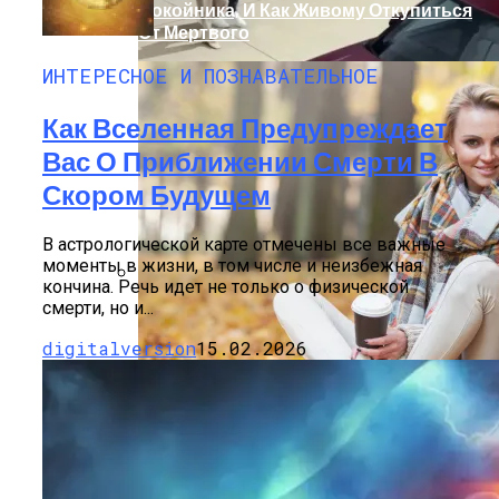
Покойника, И Как Живому Откупиться
От Мертвого
ИНТЕРЕСНОЕ И ПОЗНАВАТЕЛЬНОЕ
Как Вселенная Предупреждает
Вас О Приближении Смерти В
Скором Будущем
В астрологической карте отмечены все важные
моменты в жизни, в том числе и неизбежная
кончина. Речь идет не только о физической
смерти, но и...
Дебютировал Крупный Кроссовер
Mazda CX-90: Неужели Только Для США?
digitalversion
15.02.2026
Каким Знакам Зодиака Судьба
Преподнесет Сюрприз Уже В Сентябре