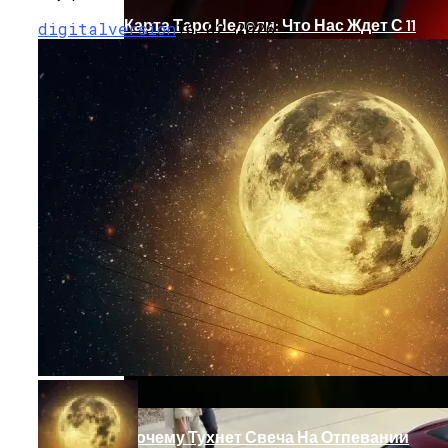
Карта Таро Недели: Что Нас Ждет С 11
digitalversion
16.02.2026
По 17 Сентября 2023 Года
Обновление: Семейства Автомобилей
Mercedes-Benz GLE
Почему Тухнет Свеча На Отпевании