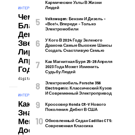
Кармические Узлы В Жизни
Людей
ИНТЕРЕСНОЕ И ПОЗНАВАТЕЛЬНОЕ
Чем
Volkswagen: Бензин И Дизель –
Благоприятен
«все!», Впереди – Только
Электромобили
День Во Время
У Кого В 2024 Году Зеленого
Звездопада
Дракона Самые Высокие Шансы
Лириды 22
Создать Счастливую Семью
Апреля 2023
Как Магнитная Буря 25-28 Апреля
2023 Года Может Изменить
Года
Судьбу Людей
digitalversion
10.02.2026
Электромобиль Porsche 356
Electrogenic: Классический Кузов
И Современный Электропривод
ИНТЕРЕСНОЕ И ПОЗНАВАТЕЛЬНОЕ
Какие Черты
Кроссовер Honda CR-V Нового
Поколения: Дебют В США
Знаков Зодиака
Мешают Им
Обновленный Седан Cadillac CT5:
Современная Классика
Достичь