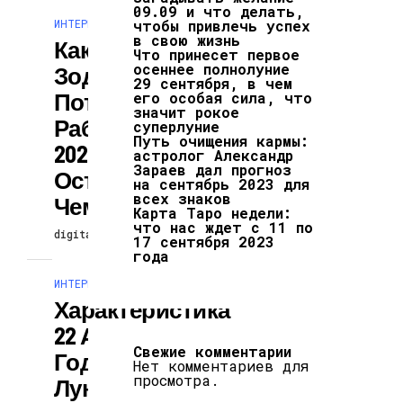
09.09 и что делать,
ИНТЕРЕСНОЕ И ПОЗНАВАТЕЛЬНОЕ
чтобы привлечь успех
в свою жизнь
Какие Знаки
Что принесет первое
осеннее полнолуние
Зодиака
29 сентября, в чем
Потеряют
его особая сила, что
значит рокое
Работу До Конца
суперлуние
Путь очищения кармы:
2023 Года И
астролог Александр
Зараев дал прогноз
Останутся Ни С
на сентябрь 2023 для
всех знаков
Чем
Карта Таро недели:
что нас ждет с 11 по
digitalversion
11.02.2026
17 сентября 2023
года
ИНТЕРЕСНОЕ И ПОЗНАВАТЕЛЬНОЕ
Характеристика
22 Апреля 2023
Свежие комментарии
Года По
Нет комментариев для
просмотра.
Лунному