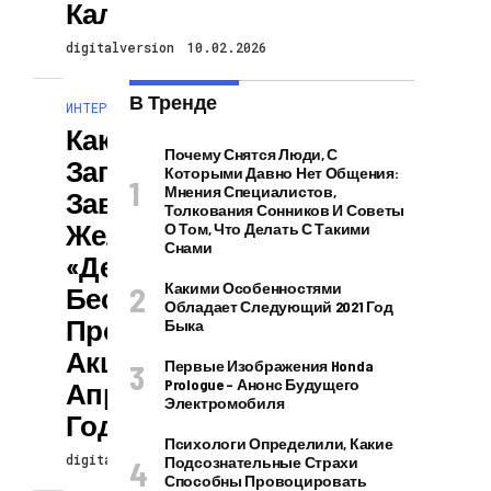
Календарю
digitalversion
10.02.2026
В Тренде
ИНТЕРЕСНОЕ И ПОЗНАВАТЕЛЬНОЕ
Как Правильно
Почему Снятся Люди, С
Загадывать
Которыми Давно Нет Общения:
Мнения Специалистов,
Заветные
Толкования Сонников И Советы
Желания В
О Том, Что Делать С Такими
Снами
«день
Какими Особенностями
Бесконечного
Обладает Следующий 2021 Год
Процветания»
Быка
Акшая Тритья, 22
Первые Изображения Honda
Prologue – Анонс Будущего
Апреля 2023
Электромобиля
Года
Психологи Определили, Какие
digitalversion
10.02.2026
Подсознательные Страхи
Способны Провоцировать