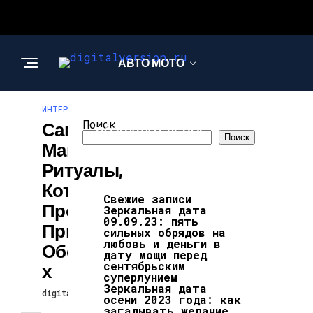
АВТО МОТО
ИНТЕРЕСНОЕ И ПОЗНАВАТЕЛЬНОЕ
ИНТЕРЕСНОЕ И
Поиск
Самые Опасные
ПОЗНАВАТЕЛЬНОЕ
Поиск
Магические
Ритуалы,
Которые Нельзя
Свежие записи
Проводить Ни
Зеркальная дата
09.09.23: пять
При Каких
сильных обрядов на
любовь и деньги в
Обстоятельства
дату мощи перед
сентябрьским
Х
суперлунием
Зеркальная дата
digitalversion
11.02.2026
осени 2023 года: как
загадывать желание