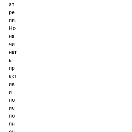
ап
ре
ля.
Но
на
чи
нат
ь
пр
акт
ик
и
по
ис
по
лн
ен