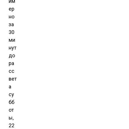
им
ер
но
за
30
ми
нут
до
ра
сс
вет
а
су
бб
от
ы,
22