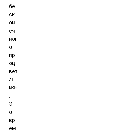
бе
ск
он
еч
ног
о
пр
оц
вет
ан
ия»
.
Эт
о
вр
ем