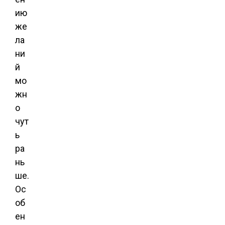
ию
же
ла
ни
й
мо
жн
о
чут
ь
ра
нь
ше.
Ос
об
ен