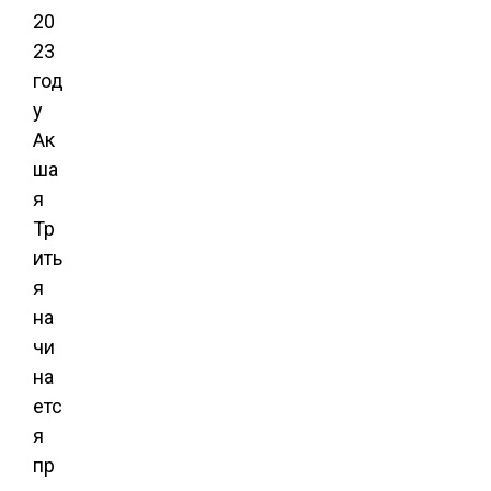
20
23
год
у
Ак
ша
я
Тр
ить
я
на
чи
на
етс
я
пр