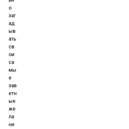
о
заг
ад
ыв
ать
св
ои
са
мы
е
зав
етн
ые
же
ла
ни