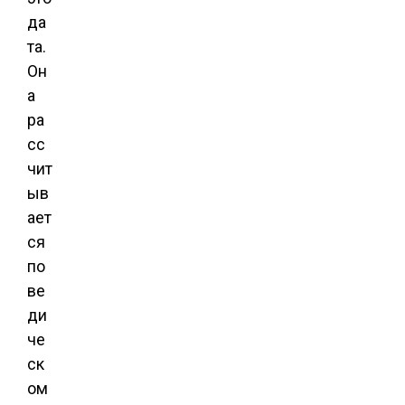
да
та.
Он
а
ра
сс
чит
ыв
ает
ся
по
ве
ди
че
ск
ом