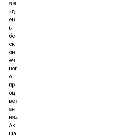
я в
«д
ен
ь
бе
ск
он
еч
ног
о
пр
оц
вет
ан
ия»
Ак
ша