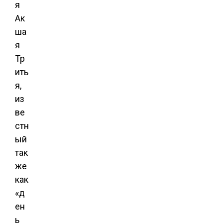
я
Ак
ша
я
Тр
ить
я,
из
ве
стн
ый
так
же
как
«д
ен
ь