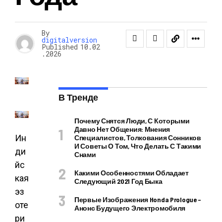
By
digitalversion
Published
10.02
.2026
В Тренде
Почему Снятся Люди, С Которыми
Давно Нет Общения: Мнения
Ин
Специалистов, Толкования Сонников
И Советы О Том, Что Делать С Такими
ди
Снами
йс
Какими Особенностями Обладает
кая
Следующий 2021 Год Быка
эз
Первые Изображения Honda Prologue –
оте
Анонс Будущего Электромобиля
ри