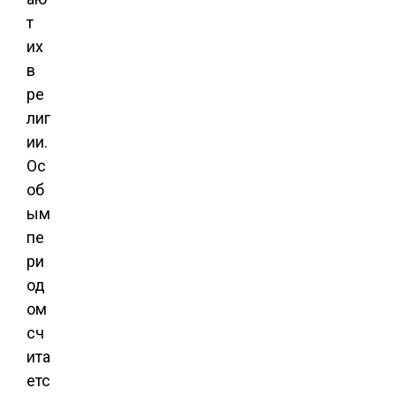
т
их
в
ре
лиг
ии.
Ос
об
ым
пе
ри
од
ом
сч
ита
етс