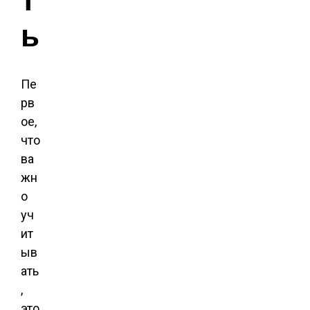
ы
Пе
рв
ое,
что
ва
жн
о
уч
ит
ыв
ать
,
это