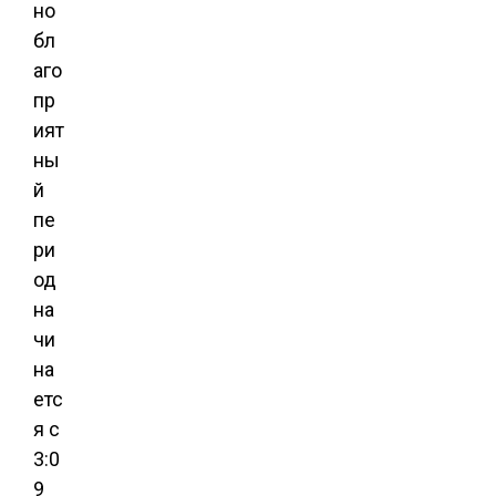
но
бл
аго
пр
ият
ны
й
пе
ри
од
на
чи
на
етс
я с
3:0
9