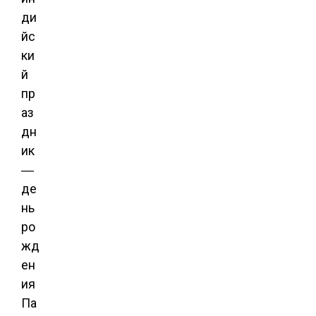
ди
йс
ки
й
пр
аз
дн
ик
―
де
нь
ро
жд
ен
ия
Па