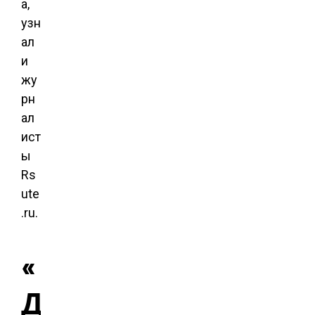
а,
узн
ал
и
жу
рн
ал
ист
ы
Rs
ute
.ru.
«
Д