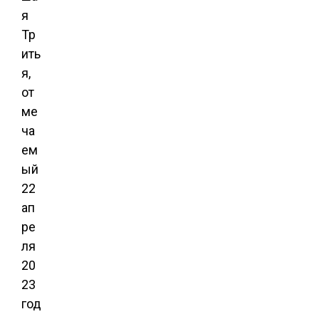
я
Тр
ить
я,
от
ме
ча
ем
ый
22
ап
ре
ля
20
23
год