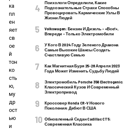
Психологи Определили, Какие
ка
Подсознательные Страхи Способны
Провоцировать Кармические Узлы В
пл
Жизни Людей
ен
Volkswagen: Бензин И Дизель – «все!»,
яет
Впереди – Только Электромобили
св
У Кого В 2024 Году Зеленого Дракона
ое
Самые Высокие Шансы Создать
й
Счастливую Семью
тон
Как Магнитная Буря 25-28 Апреля 2023
ко
Года Может Изменить Судьбу Людей
сть
Электромобиль Porsche 356 Electrogenic:
ю,
Классический Кузов И Современный
Электропривод
му
др
Кроссовер Honda CR-V Нового
Поколения: Дебют В США
ост
ью
Обновленный Седан Cadillac CT5:
Современная Классика
и