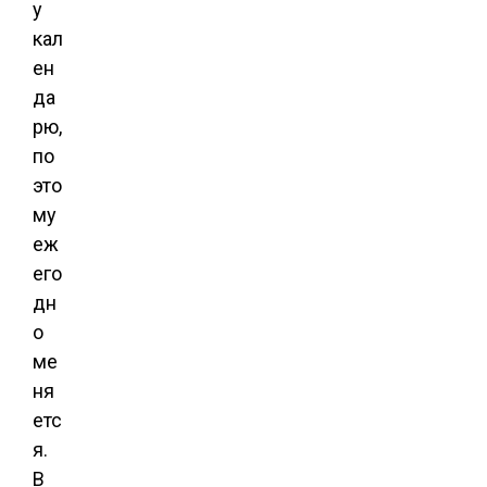
у
кал
ен
да
рю,
по
это
му
еж
его
дн
о
ме
ня
етс
я.
В