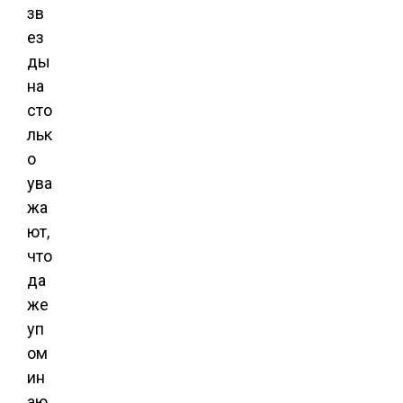
зв
ез
ды
на
сто
льк
о
ува
жа
ют,
что
да
же
уп
ом
ин
аю