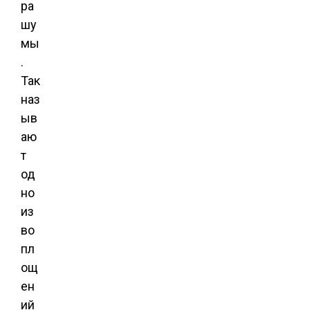
ра
шу
мы
.
Так
наз
ыв
аю
т
од
но
из
во
пл
ощ
ен
ий