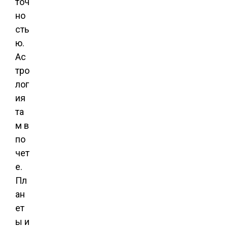
точ
но
сть
ю.
Ас
тро
лог
ия
та
м в
по
чет
е.
Пл
ан
ет
ы и