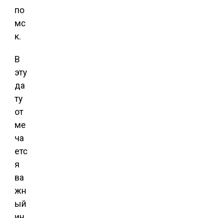
по
мс
к.
В
эту
да
ту
от
ме
ча
етс
я
ва
жн
ый
ин