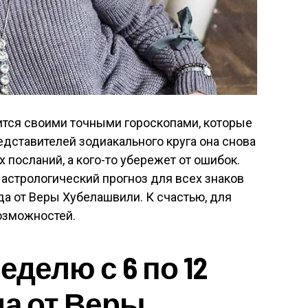
ится своими точными гороскопами, которые
дставителей зодиакального круга она снова
посланий, а кого-то убережет от ошибок.
стрологический прогноз для всех знаков
ода от Веры Хубелашвили. К счастью, для
озможностей.
еделю с 6 по 12
да от Веры