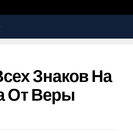
сех Знаков На
да От Веры