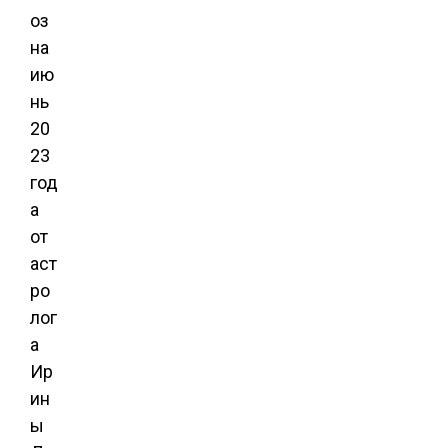
оз
на
ию
нь
20
23
год
а
от
аст
ро
лог
а
Ир
ин
ы