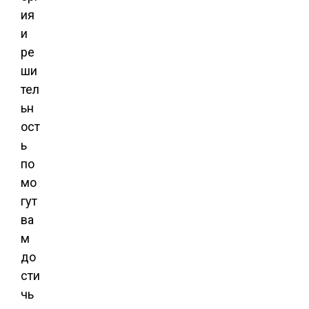
ия
и
ре
ши
тел
ьн
ост
ь
по
мо
гут
ва
м
до
сти
чь