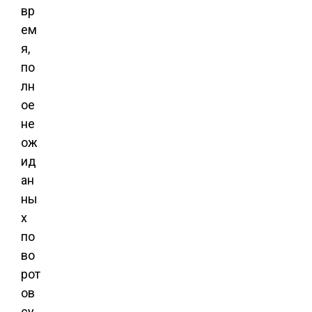
вр
ем
я,
по
лн
ое
не
ож
ид
ан
ны
х
по
во
рот
ов
су