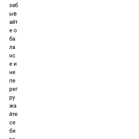
заб
ыв
айт
е о
ба
ла
нс
е и
не
пе
рег
ру
жа
йте
се
бя