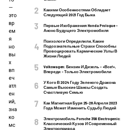
—
Какими Особенностями Обладает
это
Следующий 2021 Год Быка
вр
Первые Изображения Honda Prologue –
ем
Анонс Будущего Электромобиля
я
Психологи Определили, Какие
но
Подсознательные Страхи Способны
Провоцировать Кармические Узлы В
вы
Жизни Людей
х
Volkswagen: Бензин И Дизель – «все!»,
вп
Впереди – Только Электромобили
еч
У Кого В 2024 Году Зеленого Дракона
атл
Самые Высокие Шансы Создать
Счастливую Семью
ен
ий,
Как Магнитная Буря 25-28 Апреля 2023
Года Может Изменить Судьбу Людей
зна
ко
Электромобиль Porsche 356 Electrogenic:
Классический Кузов И Современный
мс
Электропривод