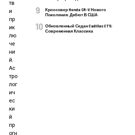
тв
Кроссовер Honda CR-V Нового
и
Поколения: Дебют В США
пр
Обновленный Седан Cadillac CT5:
ик
Современная Классика
лю
че
ни
й.
Ас
тро
лог
ич
ес
ки
й
пр
огн