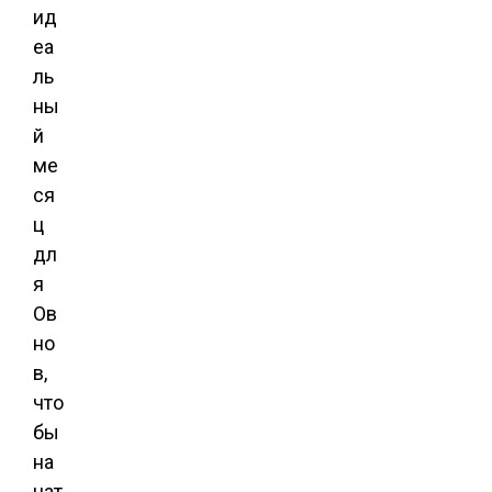
ид
еа
ль
ны
й
ме
ся
ц
дл
я
Ов
но
в,
что
бы
на
чат