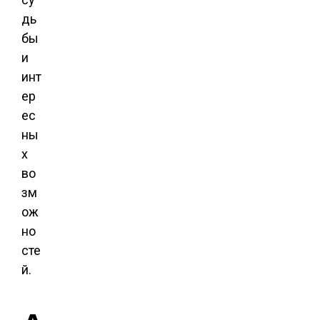
дь
бы
и
инт
ер
ес
ны
х
во
зм
ож
но
сте
й.