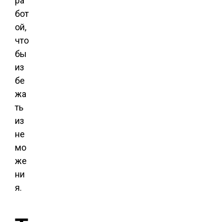
ра
бот
ой,
что
бы
из
бе
жа
ть
из
не
мо
же
ни
я.