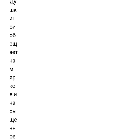
Ду
шк
ин
ой
об
ещ
ает
на
м
яр
ко
е и
на
сы
ще
нн
ое