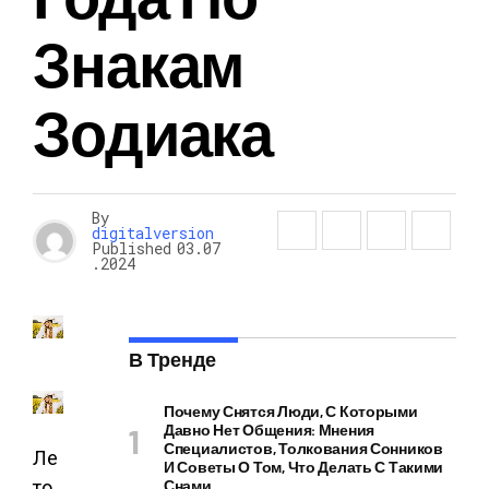
Знакам
Зодиака
By
digitalversion
Published
03.07
.2024
В Тренде
Почему Снятся Люди, С Которыми
Давно Нет Общения: Мнения
Специалистов, Толкования Сонников
Ле
И Советы О Том, Что Делать С Такими
то
Снами