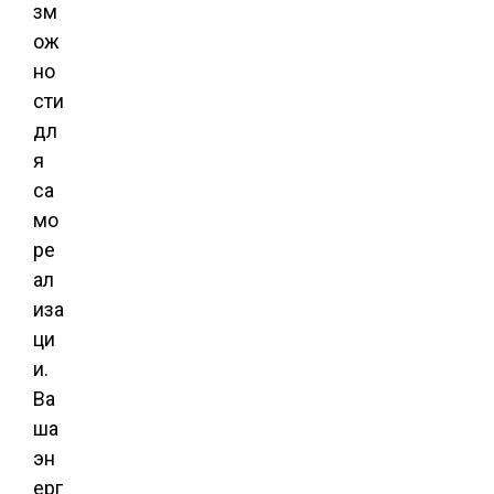
зм
ож
но
сти
дл
я
са
мо
ре
ал
иза
ци
и.
Ва
ша
эн
ерг