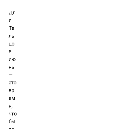
Дл
я
Те
ль
цо
в
ию
нь
—
это
вр
ем
я,
что
бы