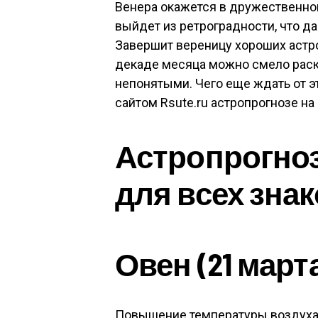
Венера окажется в дружественном
выйдет из ретроградности, что д
Завершит вереницу хороших астро
декаде месяца можно смело раскр
непонятыми. Чего еще ждать от э
сайтом Rsute.ru астропрогнозе на 
Астропрогноз 
для всех знак
Овен (21 марта
Повышение температуры воздуха