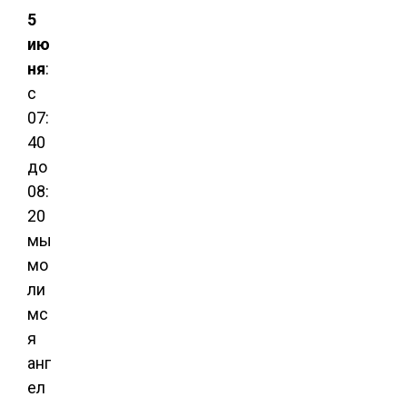
5
ию
ня
:
с
07:
40
до
08:
20
мы
мо
ли
мс
я
анг
ел