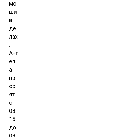
мо
щи
в
де
лах
.
Анг
ел
а
пр
ос
ят
с
08:
15
до
08: