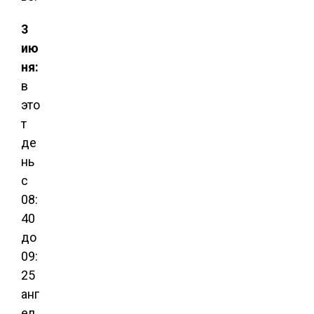
3
ию
ня:
в
это
т
де
нь
с
08:
40
до
09:
25
анг
ел