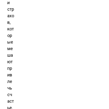
и
стр
ахо
в,
кот
ор
ые
ме
ша
ют
пр
ив
ле
чь
сч
аст
ье.