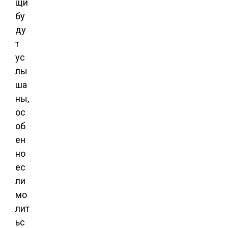
щи
бу
ду
т
ус
лы
ша
ны,
ос
об
ен
но
ес
ли
мо
лит
ьс