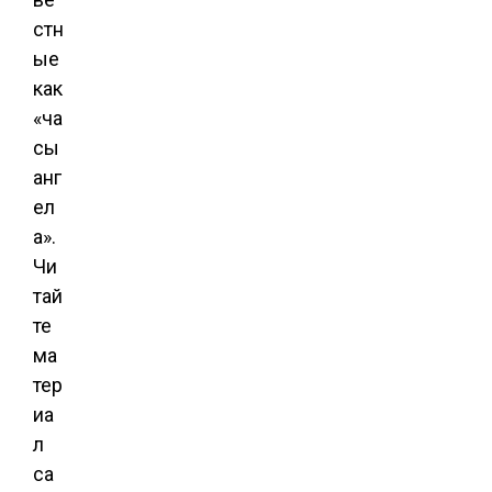
стн
ые
как
«ча
сы
анг
ел
а».
Чи
тай
те
ма
тер
иа
л
са