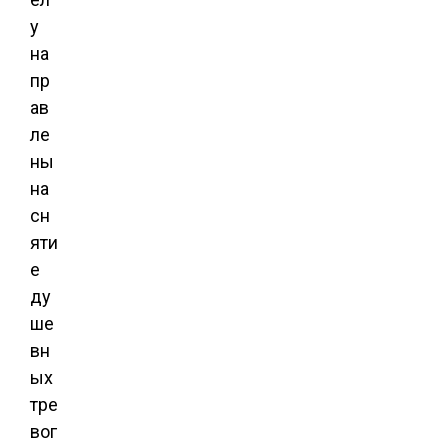
у
на
пр
ав
ле
ны
на
сн
яти
е
ду
ше
вн
ых
тре
вог