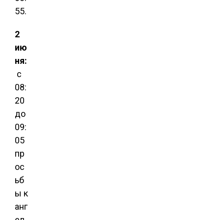
55.
2
ию
ня:
с
08:
20
до
09:
05
пр
ос
ьб
ы к
анг
ел