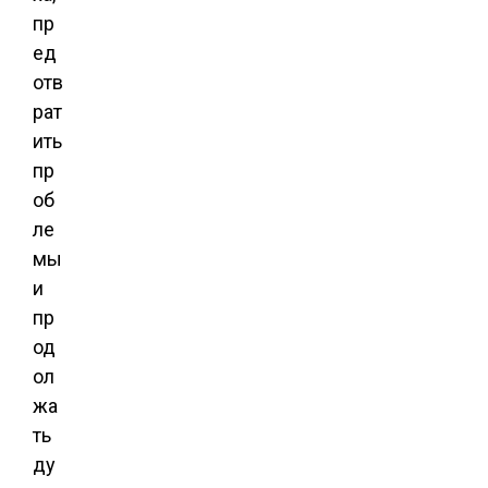
пр
ед
отв
рат
ить
пр
об
ле
мы
и
пр
од
ол
жа
ть
ду