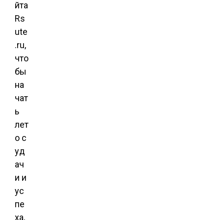
йта
Rs
ute
.ru,
что
бы
на
чат
ь
лет
о с
уд
ач
и и
ус
пе
ха,