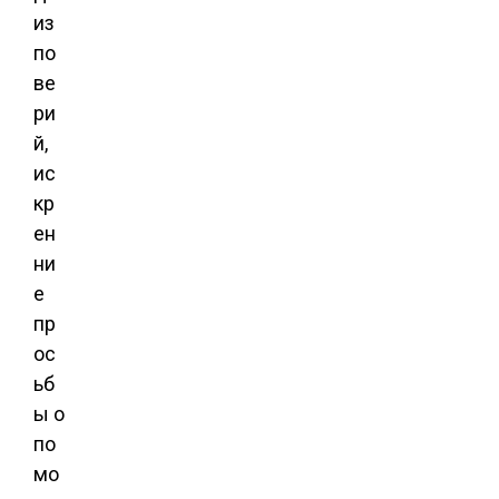
из
по
ве
ри
й,
ис
кр
ен
ни
е
пр
ос
ьб
ы о
по
мо