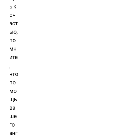
ь к
сч
аст
ью,
по
мн
ите
,
что
по
мо
щь
ва
ше
го
анг