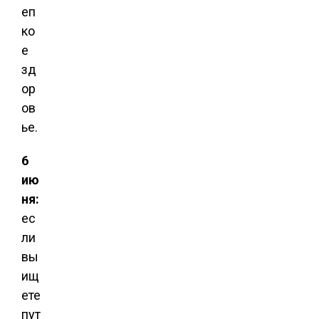
еп
ко
е
зд
ор
ов
ье.
6
ию
ня:
ес
ли
вы
ищ
ете
пут