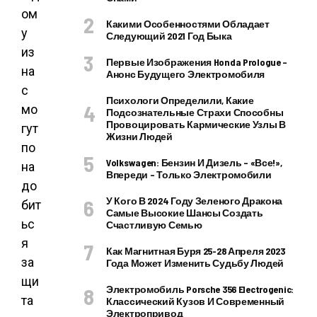
ом
Какими Особенностями Обладает
у
Следующий 2021 Год Быка
из
Первые Изображения Honda Prologue –
на
Анонс Будущего Электромобиля
с
Психологи Определили, Какие
мо
Подсознательные Страхи Способны
Провоцировать Кармические Узлы В
гут
Жизни Людей
по
Volkswagen: Бензин И Дизель – «все!»,
на
Впереди – Только Электромобили
до
У Кого В 2024 Году Зеленого Дракона
бит
Самые Высокие Шансы Создать
ьс
Счастливую Семью
я
Как Магнитная Буря 25-28 Апреля 2023
за
Года Может Изменить Судьбу Людей
щи
Электромобиль Porsche 356 Electrogenic:
та
Классический Кузов И Современный
Электропривод