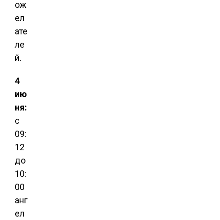
ож
ел
ате
ле
й.
4
ию
ня:
с
09:
12
до
10:
00
анг
ел