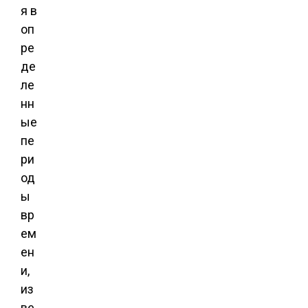
я в
оп
ре
де
ле
нн
ые
пе
ри
од
ы
вр
ем
ен
и,
из
ве