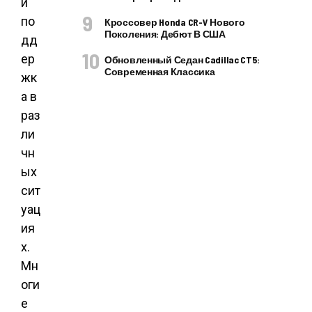
и
по
Кроссовер Honda CR-V Нового
Поколения: Дебют В США
дд
ер
Обновленный Седан Cadillac CT5:
Современная Классика
жк
а в
раз
ли
чн
ых
сит
уац
ия
х.
Мн
оги
е