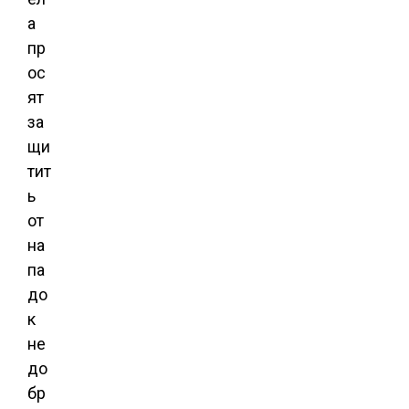
а
пр
ос
ят
за
щи
тит
ь
от
на
па
до
к
не
до
бр