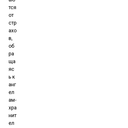
тся
от
стр
ахо
в,
об
ра
ща
яс
ь к
анг
ел
ам-
хра
нит
ел