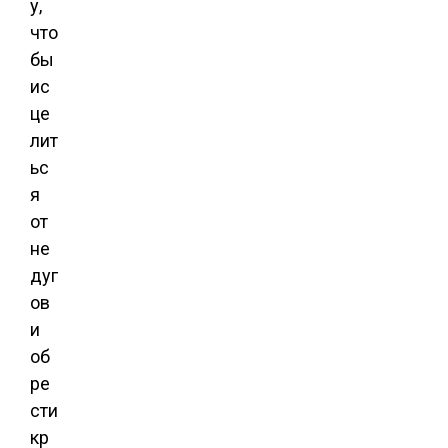
у,
что
бы
ис
це
лит
ьс
я
от
не
дуг
ов
и
об
ре
сти
кр