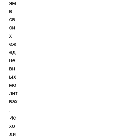
ям
в
св
ои
х
еж
ед
не
вн
ых
мо
лит
вах
.
Ис
хо
дя