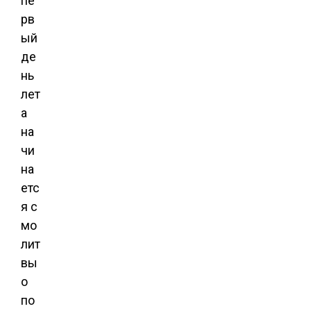
пе
рв
ый
де
нь
лет
а
на
чи
на
етс
я с
мо
лит
вы
о
по