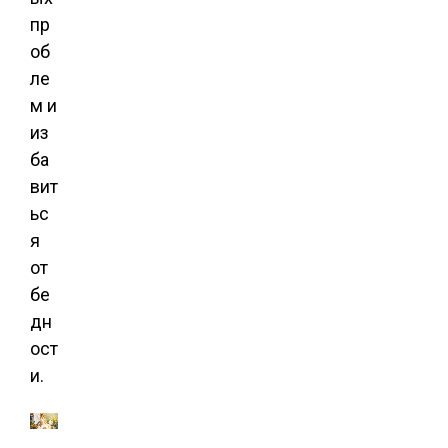
пр
об
ле
м и
из
ба
вит
ьс
я
от
бе
дн
ост
и.