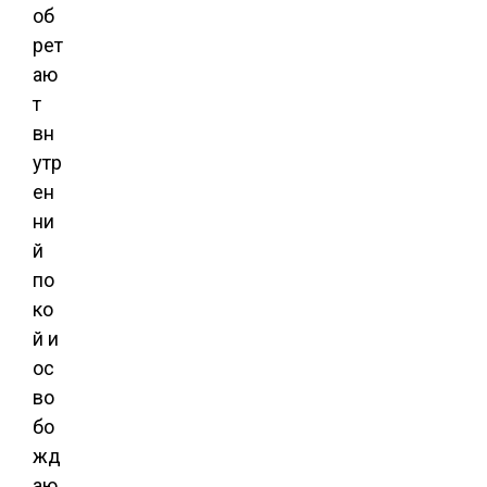
об
рет
аю
т
вн
утр
ен
ни
й
по
ко
й и
ос
во
бо
жд
аю