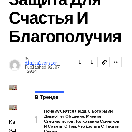
Счастья И
Благополучия
By
digitalversion
Published
02.07
.2024
В Тренде
Почему Снятся Люди, С Которыми
Давно Нет Общения: Мнения
Специалистов, Толкования Сонников
Ка
И Советы О Том, Что Делать С Такими
жд
Снами