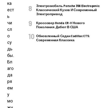
ка
Электромобиль Porsche 356 Electrogenic:
ест
Классический Кузов И Современный
Электропривод
ь
чи
Кроссовер Honda CR-V Нового
Поколения: Дебют В США
сл
о
Обновленный Седан Cadillac CT5:
Современная Классика
су
дь
бы.
Бл
аго
да
ря
ем
у
мо
жн