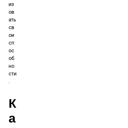
из
ов
ать
св
ои
сп
ос
об
но
сти
.
К
а