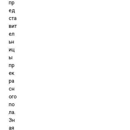
пр
ед
ста
вит
ел
ьн
иц
ы
пр
ек
ра
сн
ого
по
ла.
Зн
ая