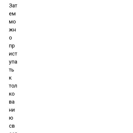
Зат
ем
мо
жн
о
пр
ист
упа
ть
к
тол
ко
ва
ни
ю
св