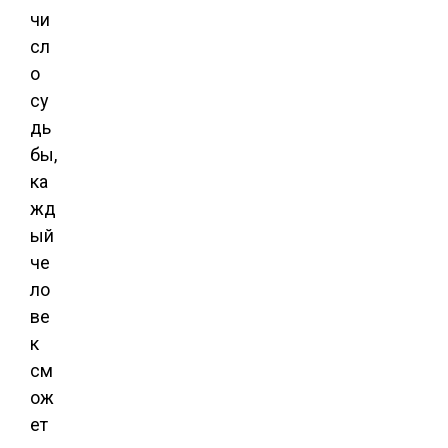
чи
сл
о
су
дь
бы,
ка
жд
ый
че
ло
ве
к
см
ож
ет