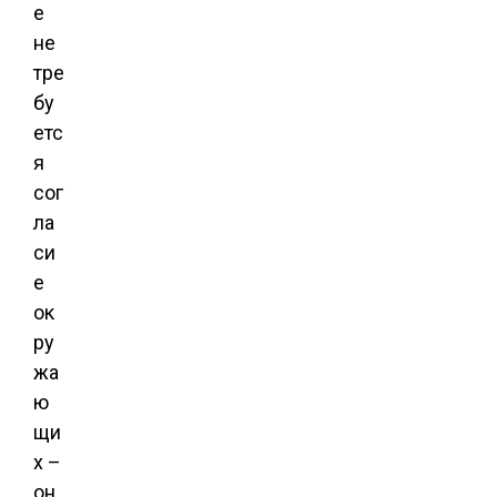
е
не
тре
бу
етс
я
сог
ла
си
е
ок
ру
жа
ю
щи
х –
он