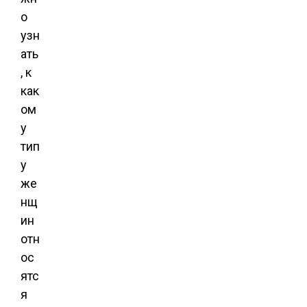
о
узн
ать
, к
как
ом
у
тип
у
же
нщ
ин
отн
ос
ятс
я