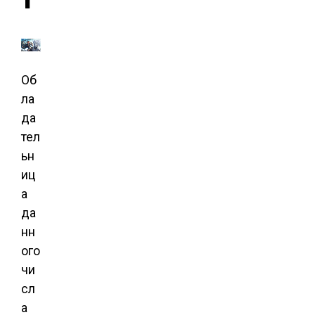
Об
ла
да
тел
ьн
иц
а
да
нн
ого
чи
сл
а