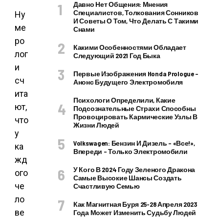
Давно Нет Общения: Мнения
Специалистов, Толкования Сонников
Ну
И Советы О Том, Что Делать С Такими
ме
Снами
ро
Какими Особенностями Обладает
лог
Следующий 2021 Год Быка
и
Первые Изображения Honda Prologue –
сч
Анонс Будущего Электромобиля
ита
Психологи Определили, Какие
ют,
Подсознательные Страхи Способны
Провоцировать Кармические Узлы В
что
Жизни Людей
у
Volkswagen: Бензин И Дизель – «все!»,
ка
Впереди – Только Электромобили
жд
У Кого В 2024 Году Зеленого Дракона
ого
Самые Высокие Шансы Создать
че
Счастливую Семью
ло
Как Магнитная Буря 25-28 Апреля 2023
ве
Года Может Изменить Судьбу Людей