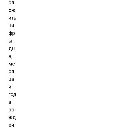
сл
ож
ить
ци
фр
ы
дн
я,
ме
ся
ца
и
год
а
ро
жд
ен