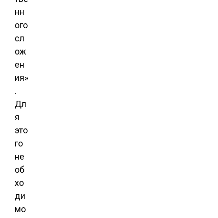
нн
ого
сл
ож
ен
ия»
.
Дл
я
это
го
не
об
хо
ди
мо