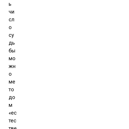
ь
чи
сл
о
су
дь
бы
мо
жн
о
ме
то
до
м
«ес
тес
тве