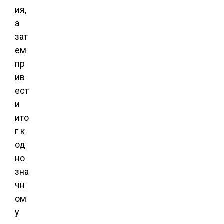
ия,
а
зат
ем
пр
ив
ест
и
ито
г к
од
но
зна
чн
ом
у