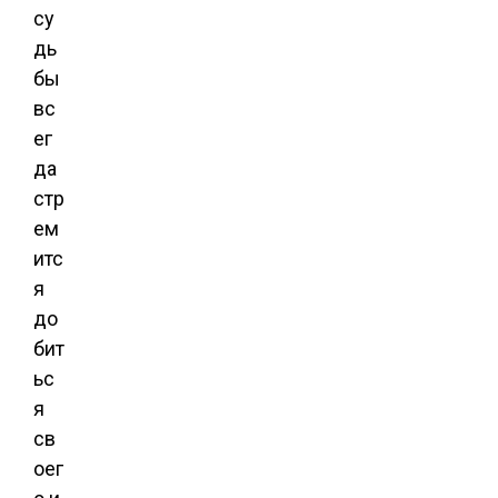
су
дь
бы
вс
ег
да
стр
ем
итс
я
до
бит
ьс
я
св
оег