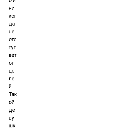
о и
ни
ког
да
не
отс
туп
ает
от
це
ле
й.
Так
ой
де
ву
шк