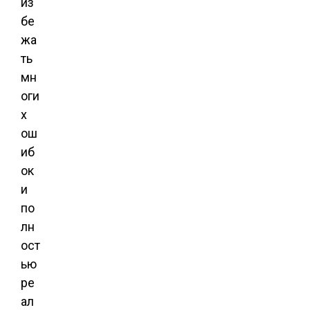
из
бе
жа
ть
мн
оги
х
ош
иб
ок
и
по
лн
ост
ью
ре
ал