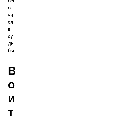
оег
о
чи
сл
а
су
дь
бы.
В
о
и
т