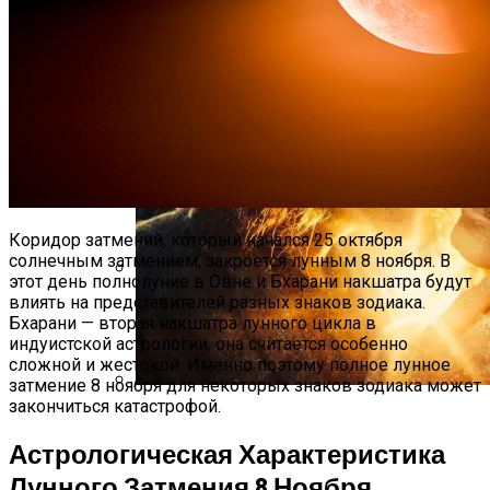
Коридор затмений, который начался 25 октября
солнечным затмением, закроется лунным 8 ноября. В
этот день полнолуние в Овне и Бхарани накшатра будут
влиять на представителей разных знаков зодиака.
Дебютировал Крупный Кроссовер
Бхарани — вторая накшатра лунного цикла в
Mazda CX-90: Неужели Только Для США?
индуистской астрологии, она считается особенно
сложной и жестокой. Именно поэтому полное лунное
затмение 8 ноября для некоторых знаков зодиака может
закончиться катастрофой.
Как Определить, Что У Вас С Мужчиной
Кармическая Связь
Астрологическая Характеристика
Лунного Затмения 8 Ноября