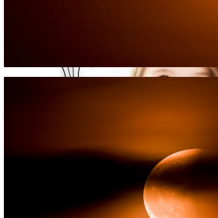
О Чем Говорит Цвет Вашей Ауры, Как
Его Определить
Обновление: Семейства Автомобилей
Mercedes-Benz GLE
Как Учатся Разные Знаки Зодиака,
Какие У Них Способности И Мотивация