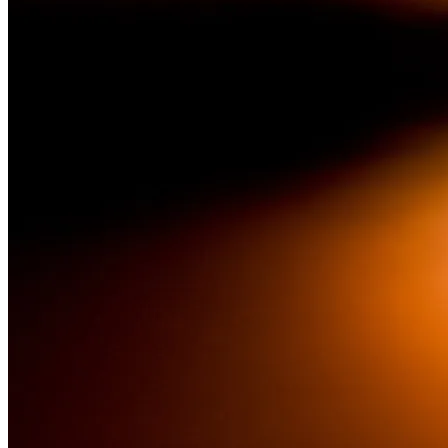
Как С Помощью Нумерологии
Определить, В Какие Даты На Неделе
Повезёт, А Каких Стоит Опасаться
Электромобиль Xiaomi: Внешность Уже
Известна, Имя – Еще Нет