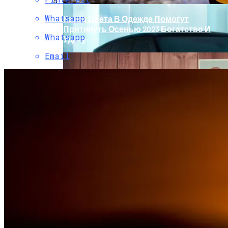
Whatsapp
Какие Цвета В Одежде Помогут
Притянуть Осенью 2023 Богатство И
Whatsapp
Удачу
Email
Обновление Для Range Rover Velar:
«умные» Фары, Новый Салон,
Улучшение PHEV-Версии