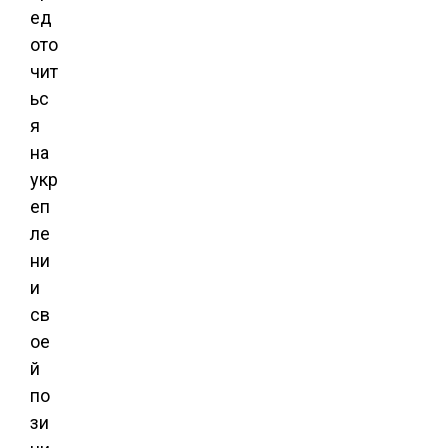
ед
ото
чит
ьс
я
на
укр
еп
ле
ни
и
св
ое
й
по
зи