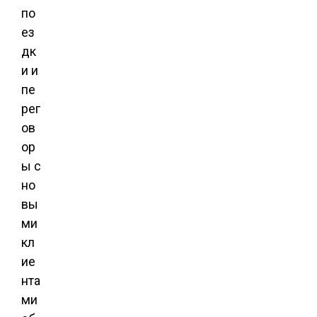
по
ез
дк
и и
пе
рег
ов
ор
ы с
но
вы
ми
кл
ие
нта
ми