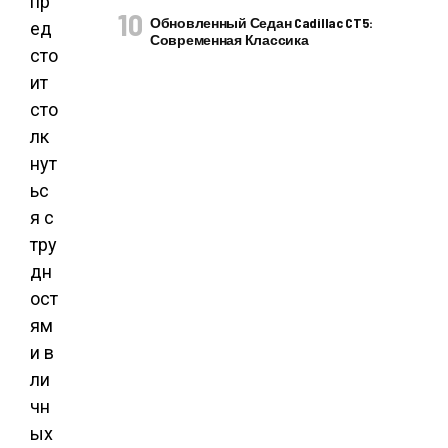
пр
Обновленный Седан Cadillac CT5:
ед
Современная Классика
сто
ит
сто
лк
нут
ьс
я с
тру
дн
ост
ям
и в
ли
чн
ых