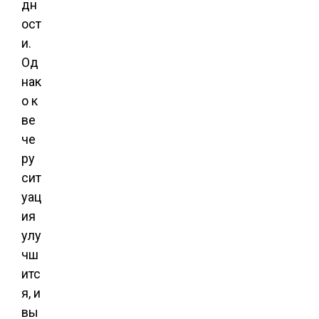
дн
ост
и.
Од
нак
о к
ве
че
ру
сит
уац
ия
улу
чш
итс
я, и
вы