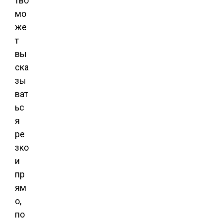
тво
мо
же
т
вы
ска
зы
ват
ьс
я
ре
зко
и
пр
ям
о,
по