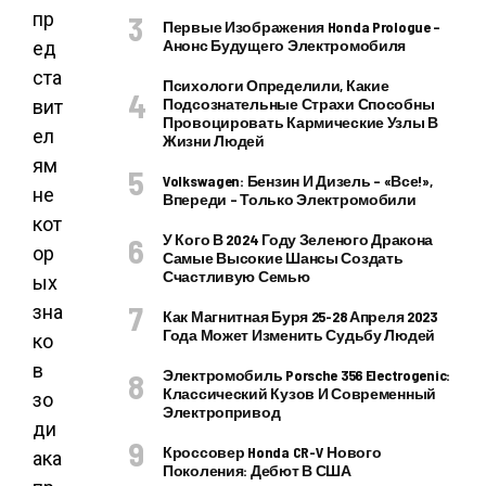
пр
Первые Изображения Honda Prologue –
Анонс Будущего Электромобиля
ед
ста
Психологи Определили, Какие
Подсознательные Страхи Способны
вит
Провоцировать Кармические Узлы В
ел
Жизни Людей
ям
Volkswagen: Бензин И Дизель – «все!»,
не
Впереди – Только Электромобили
кот
У Кого В 2024 Году Зеленого Дракона
ор
Самые Высокие Шансы Создать
Счастливую Семью
ых
зна
Как Магнитная Буря 25-28 Апреля 2023
Года Может Изменить Судьбу Людей
ко
в
Электромобиль Porsche 356 Electrogenic:
Классический Кузов И Современный
зо
Электропривод
ди
Кроссовер Honda CR-V Нового
ака
Поколения: Дебют В США