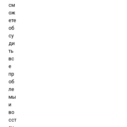
см
ож
ете
об
су
ди
ть
вс
е
пр
об
ле
мы
и
во
сст