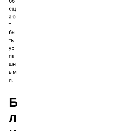
об
ещ
аю
т
бы
ть
ус
пе
шн
ым
и.
Б
л