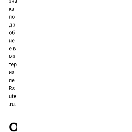
зна
ка
по
др
об
не
е в
ма
тер
иа
ле
Rs
ute
.ru.
О