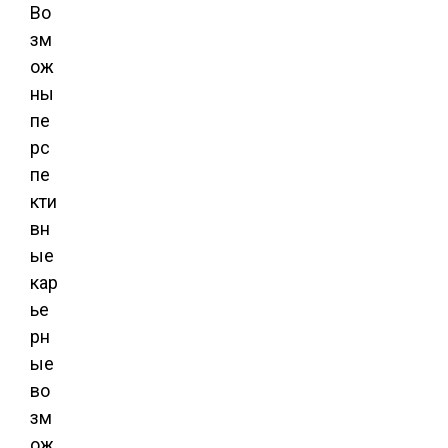
Во
зм
ож
ны
пе
рс
пе
кти
вн
ые
кар
ье
рн
ые
во
зм
ож