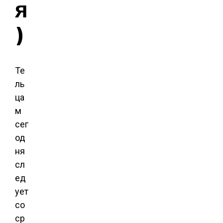
я
)
Те
ль
ца
м
сег
од
ня
сл
ед
ует
со
ср