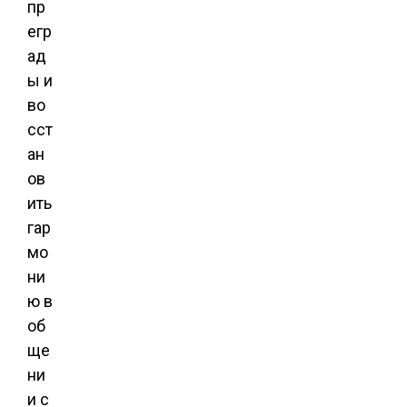
пр
егр
ад
ы и
во
сст
ан
ов
ить
гар
мо
ни
ю в
об
ще
ни
и с