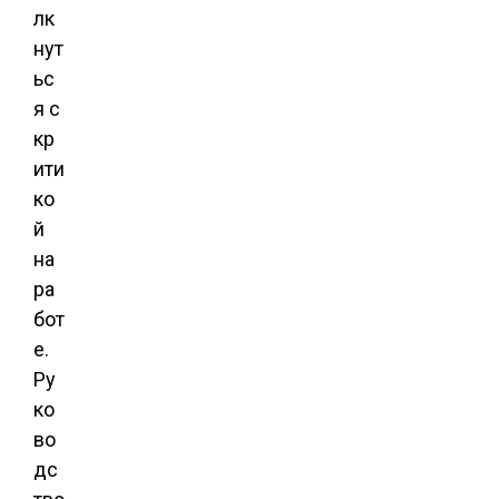
лк
нут
ьс
я с
кр
ити
ко
й
на
ра
бот
е.
Ру
ко
во
дс