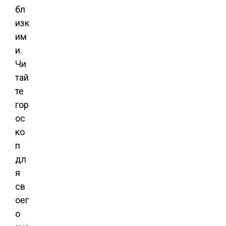
бл
изк
им
и.
Чи
тай
те
гор
ос
ко
п
дл
я
св
оег
о