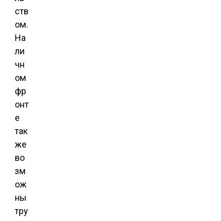
ств
ом.
На
ли
чн
ом
фр
онт
е
так
же
во
зм
ож
ны
тру