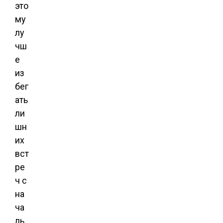
это
му
лу
чш
е
из
бег
ать
ли
шн
их
вст
ре
ч с
на
ча
ль