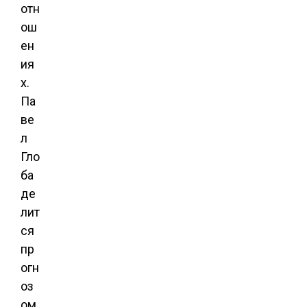
отн
ош
ен
ия
х.
Па
ве
л
Гло
ба
де
лит
ся
пр
огн
оз
ом,