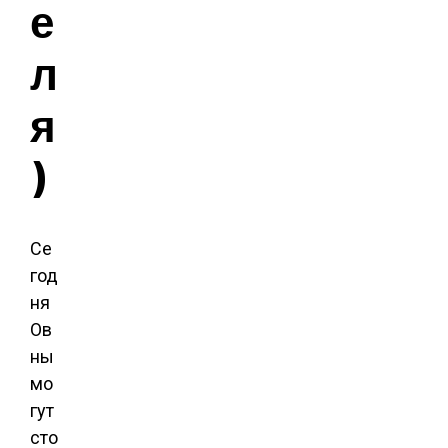
е
л
я
)
Се
год
ня
Ов
ны
мо
гут
сто