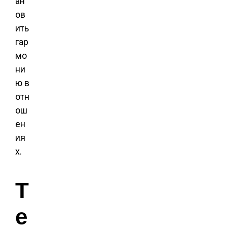
ан
ов
ить
гар
мо
ни
ю в
отн
ош
ен
ия
х.
Т
е