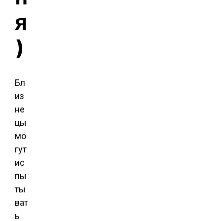
я
)
Бл
из
не
цы
мо
гут
ис
пы
ты
ват
ь