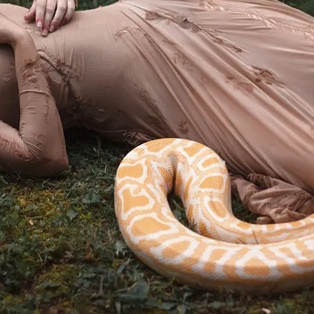
звестна, Имя – Еще Нет
ойника, И Как Живому Откупиться От Мертвого