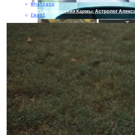
Whatsapp
Путь Очищения Кармы: Астролог Алекса
Email
Обновление Для Range Rover Velar: «ум
Карта Таро Недели: Что Нас Ждет С 11 По 