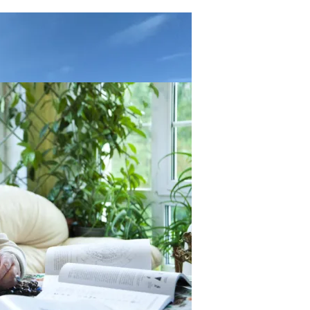
иды Пришлось Переделать Из-За Изменения Климата