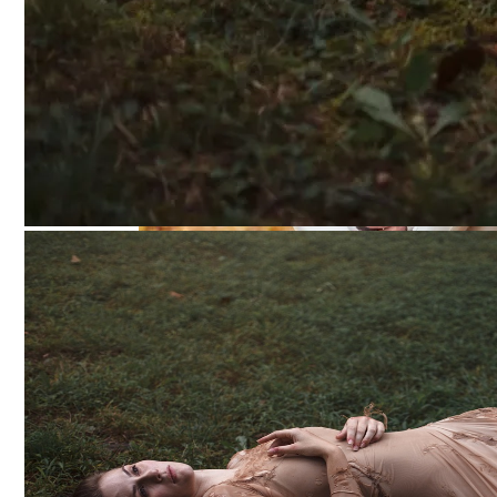
Обновление: Семейства Автомобилей Mer
Каким Знакам Зодиака Судьба Преподне