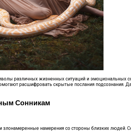
CX-90: Неужели Только Для США?
диака На Сентябрь 2023 Года
волы различных жизненных ситуаций и эмоциональных сос
омогают расшифровать скрытые послания подсознания. Дава
чным Сонникам
 злонамеренные намерения со стороны близких людей. Со