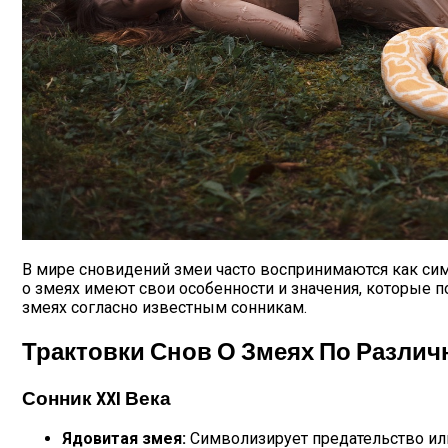
Дебютировал Крупный Кроссовер Mazda 
Карьерный Гороскоп Для Всех Знаков Зо
В мире сновидений змеи часто воспринимаются как сим
о змеях имеют свои особенности и значения, которые п
змеях согласно известным сонникам.
Трактовки Снов О Змеях По Разли
Сонник XXI Века
Ядовитая змея:
Символизирует предательство или