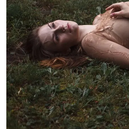
Электромобиль Xiaomi: Внешность Уже И
Почему Тухнет Свеча На Отпевании Пок