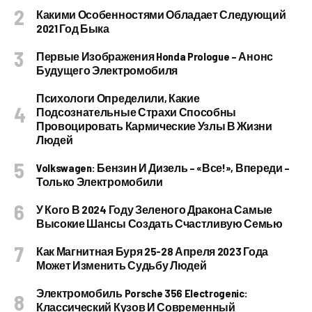
Какими Особенностями Обладает Следующий
2021 Год Быка
Первые Изображения Honda Prologue – Анонс
Будущего Электромобиля
Психологи Определили, Какие
Подсознательные Страхи Способны
Провоцировать Кармические Узлы В Жизни
Людей
Volkswagen: Бензин И Дизель – «все!», Впереди –
Только Электромобили
У Кого В 2024 Году Зеленого Дракона Самые
Высокие Шансы Создать Счастливую Семью
Как Магнитная Буря 25-28 Апреля 2023 Года
Может Изменить Судьбу Людей
Электромобиль Porsche 356 Electrogenic:
Классический Кузов И Современный