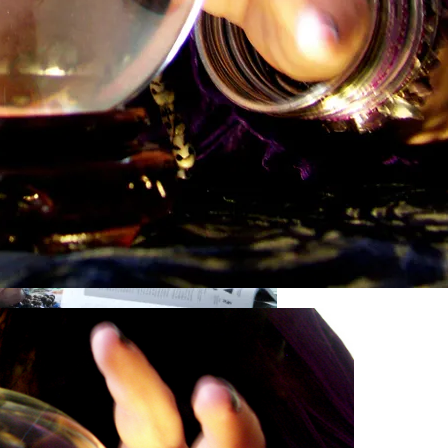
звестна, Имя – Еще Нет
ндр Зараев Дал Прогноз На Сентябрь 2023 Для Всех Зна