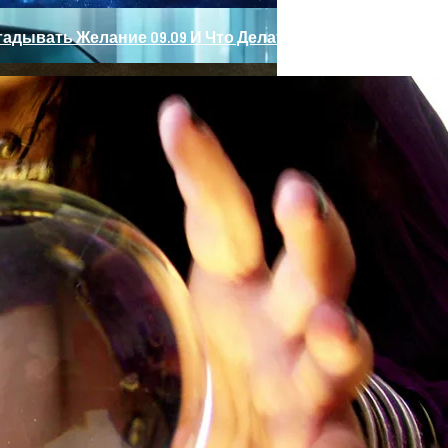
Загадывать Желание 09.09 И Что Делать, Чтобы Привлечь
ные» Фары, Новый Салон, Улучшение PHEV-Версии
е 29 Сентября, В Чем Его Особая Сила, Что Значит Рок