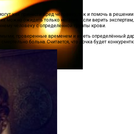
гут как принести вред человеку, так и помочь в решении
их можно ожидать только негатив. Если верить экспертам, 
оннему человеку с определённой группы крови.
мыми, проверенные временем и иметь определённый дар
и смертельно больна. Считается, что дочка будет конкурент
CX-90: Неужели Только Для США?
ойника, И Как Живому Откупиться От Мертвого