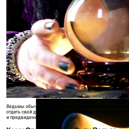
Обновление: Семейства Автомобилей Mer
Карта Таро Недели: Что Нас Ждет С 11 По 
Ведьмы обычно передают свой дар внучке или же какой
отдать свой дар постороннему человеку, к которому и
и предвидению.