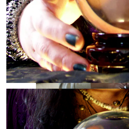
Электромобиль Xiaomi: Внешность Уже И
Путь Очищения Кармы: Астролог Алекса