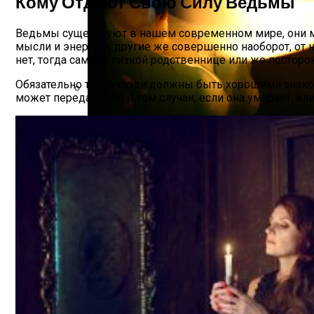
Кому Отдают Свою Силу Ведьмы
Ведьмы существуют в нашем современном мире, они мо
мысли и энергию, другие же совершенно наоборот, от н
нет, тогда самой близкой родственнице или же постор
Обязательно такие люди должны быть хорошими знако
может передать, это в том случаи, если она умирает, ил
Дебютировал Крупный Кроссовер Mazda 
Почему Тухнет Свеча На Отпевании Пок