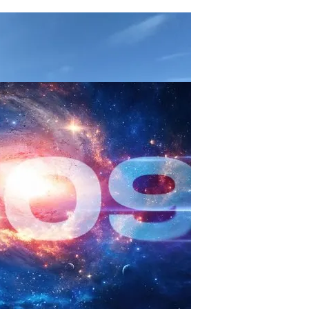
иды Пришлось Переделать Из-За Изменения Климата