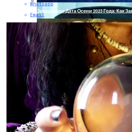
Whatsapp
Зеркальная Дата Осени 2023 Года: Как 
Email
Обновление Для Range Rover Velar: «ум
Что Принесет Первое Осеннее Полнолуни