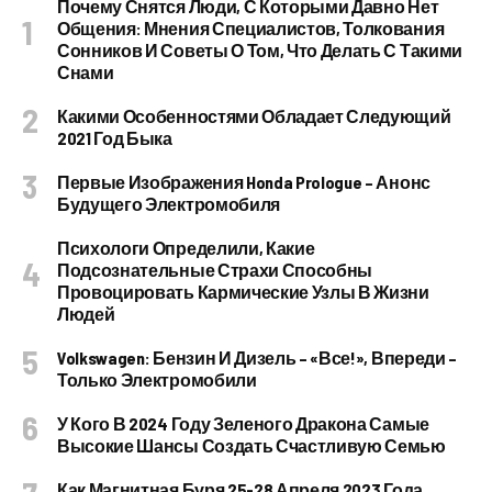
Почему Снятся Люди, С Которыми Давно Нет
Общения: Мнения Специалистов, Толкования
Сонников И Советы О Том, Что Делать С Такими
Снами
Какими Особенностями Обладает Следующий
2021 Год Быка
Первые Изображения Honda Prologue – Анонс
Будущего Электромобиля
Психологи Определили, Какие
Подсознательные Страхи Способны
Провоцировать Кармические Узлы В Жизни
Людей
Volkswagen: Бензин И Дизель – «все!», Впереди –
Только Электромобили
У Кого В 2024 Году Зеленого Дракона Самые
Высокие Шансы Создать Счастливую Семью
Как Магнитная Буря 25-28 Апреля 2023 Года