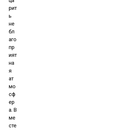
ца
рит
ь
не
бл
аго
пр
ият
на
я
ат
мо
сф
ер
а. В
ме
сте