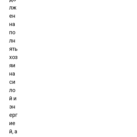
лж
ен
на
по
лн
ять
хоз
яи
на
си
ло
й и
эн
ерг
ие
й, а