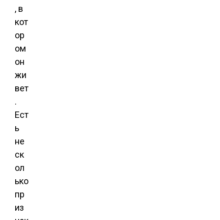
, в
кот
ор
ом
он
жи
вет
.
Ест
ь
не
ск
ол
ько
пр
из