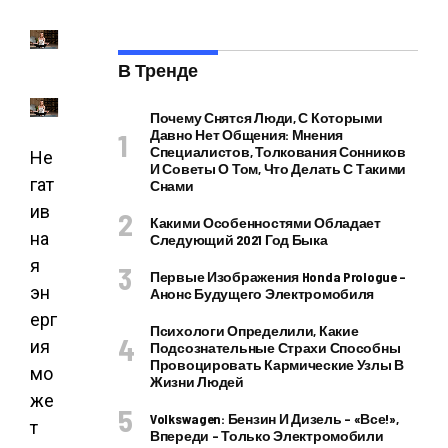
В Тренде
Почему Снятся Люди, С Которыми
Давно Нет Общения: Мнения
Специалистов, Толкования Сонников
Не
И Советы О Том, Что Делать С Такими
гат
Снами
ив
Какими Особенностями Обладает
на
Следующий 2021 Год Быка
я
Первые Изображения Honda Prologue –
эн
Анонс Будущего Электромобиля
ерг
Психологи Определили, Какие
ия
Подсознательные Страхи Способны
Провоцировать Кармические Узлы В
мо
Жизни Людей
же
Volkswagen: Бензин И Дизель – «все!»,
т
Впереди – Только Электромобили