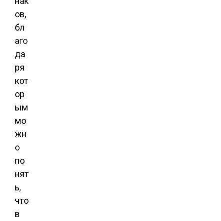
нак
ов,
бл
аго
да
ря
кот
ор
ым
мо
жн
о
по
нят
ь,
что
в