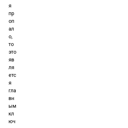
я
пр
оп
ал
о,
то
это
яв
ля
етс
я
гла
вн
ым
кл
юч