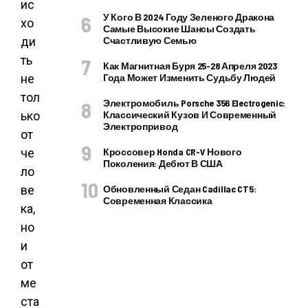
ис
У Кого В 2024 Году Зеленого Дракона
хо
Самые Высокие Шансы Создать
ди
Счастливую Семью
ть
Как Магнитная Буря 25-28 Апреля 2023
не
Года Может Изменить Судьбу Людей
тол
Электромобиль Porsche 356 Electrogenic:
ько
Классический Кузов И Современный
Электропривод
от
че
Кроссовер Honda CR-V Нового
Поколения: Дебют В США
ло
ве
Обновленный Седан Cadillac CT5:
Современная Классика
ка,
но
и
от
ме
ста