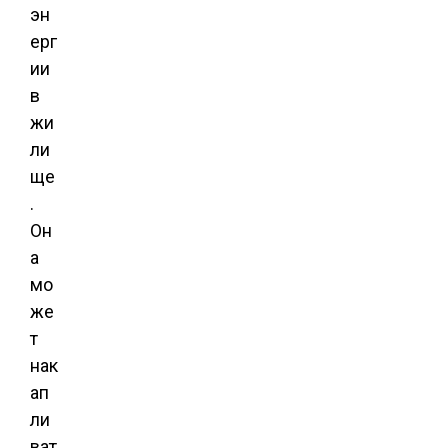
эн
ерг
ии
в
жи
ли
ще
.
Он
а
мо
же
т
нак
ап
ли
ват