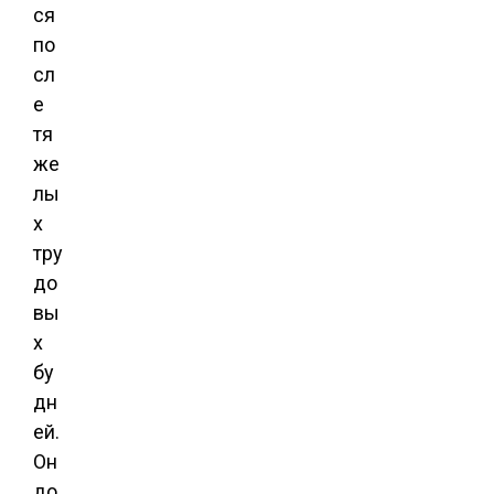
ся
по
сл
е
тя
же
лы
х
тру
до
вы
х
бу
дн
ей.
Он
до