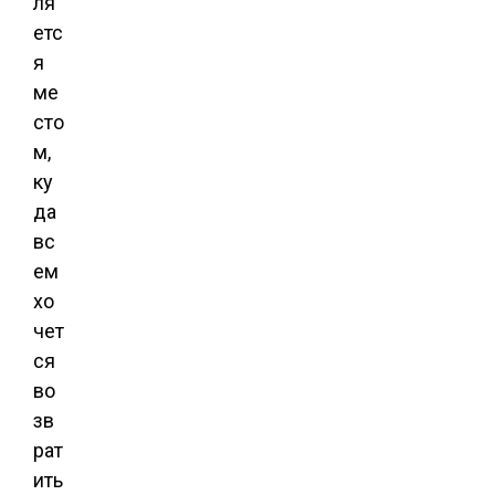
ля
етс
я
ме
сто
м,
ку
да
вс
ем
хо
чет
ся
во
зв
рат
ить