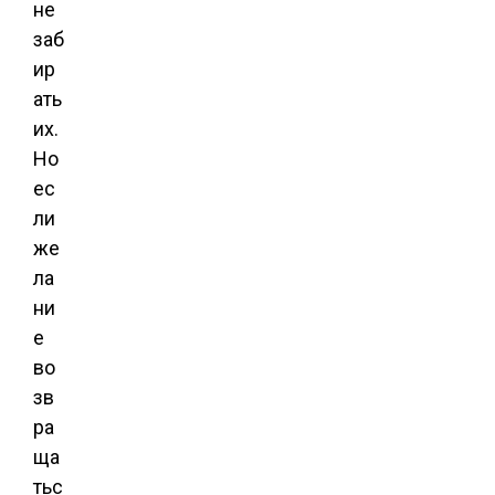
не
заб
ир
ать
их.
Но
ес
ли
же
ла
ни
е
во
зв
ра
ща
тьс