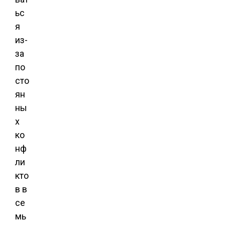
ьс
я
из-
за
по
сто
ян
ны
х
ко
нф
ли
кто
в в
се
мь