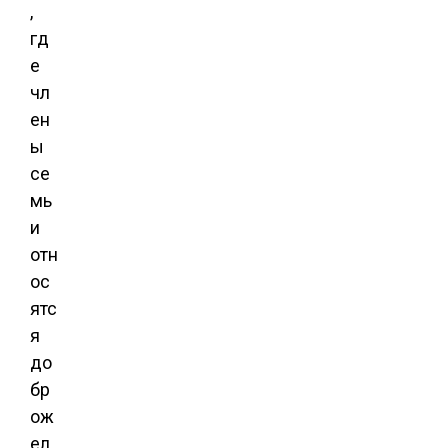
,
гд
е
чл
ен
ы
се
мь
и
отн
ос
ятс
я
до
бр
ож
ел