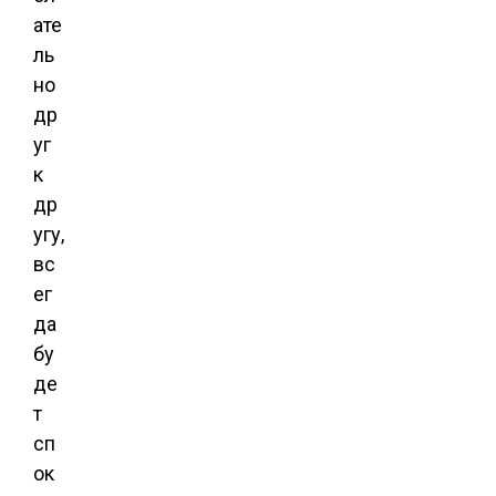
ате
ль
но
др
уг
к
др
угу,
вс
ег
да
бу
де
т
сп
ок