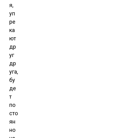
я,
уп
ре
ка
ют
др
уг
др
уга,
бу
де
т
по
сто
ян
но