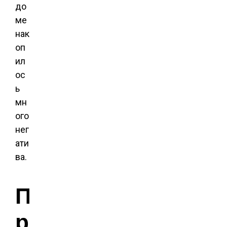
до
ме
нак
оп
ил
ос
ь
мн
ого
нег
ати
ва.
П
р