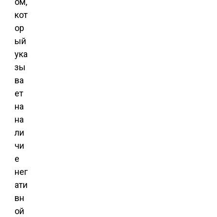
ом,
кот
ор
ый
ука
зы
ва
ет
на
на
ли
чи
е
нег
ати
вн
ой