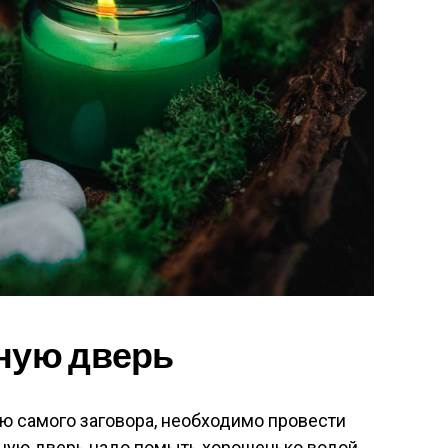
дную дверь
ию самого заговора, необходимо провести
дную дверь надо помыть хорошенько водой.