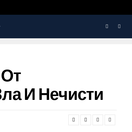
 От
ла И Нечисти