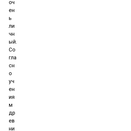
оч
ен
ь
ли
чн
ый.
Со
гла
сн
о
уч
ен
ия
м
др
ев
ни