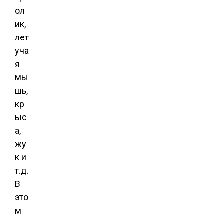
ол
ик,
лет
уча
я
мы
шь,
кр
ыс
а,
жу
к и
т.д.
В
это
м