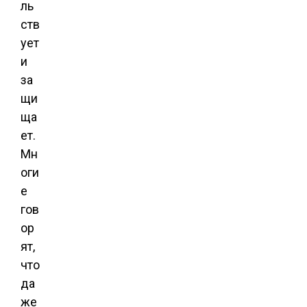
ль
ств
ует
и
за
щи
ща
ет.
Мн
оги
е
гов
ор
ят,
что
да
же