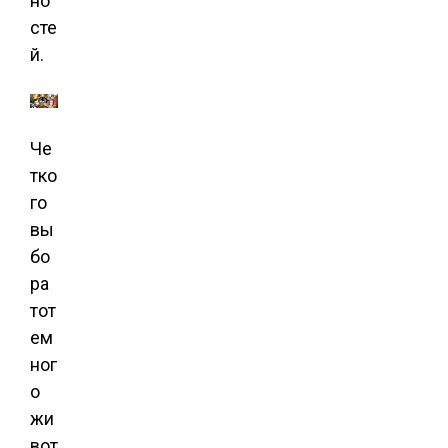
но
сте
й.
Че
тко
го
вы
бо
ра
тот
ем
ног
о
жи
вот