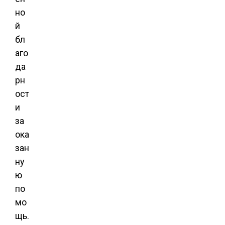
но
й
бл
аго
да
рн
ост
и
за
ока
зан
ну
ю
по
мо
щь.