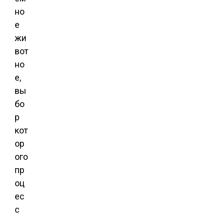
но
е
жи
вот
но
е,
вы
бо
р
кот
ор
ого
пр
оц
ес
с