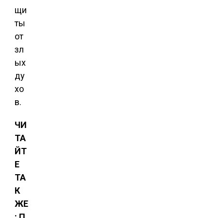
щи
ты
от
зл
ых
ду
хо
в.
ЧИ
ТА
ЙТ
Е
ТА
К
ЖЕ
: П