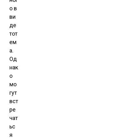
о в
ви
де
тот
ем
а.
Од
нак
о
мо
гут
вст
ре
чат
ьс
я