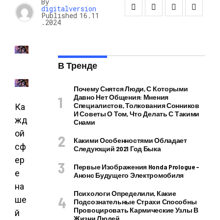
By
digitalversion
Published
16.11
.2024
В Тренде
Почему Снятся Люди, С Которыми
Давно Нет Общения: Мнения
Специалистов, Толкования Сонников
Ка
И Советы О Том, Что Делать С Такими
жд
Снами
ой
Какими Особенностями Обладает
сф
Следующий 2021 Год Быка
ер
Первые Изображения Honda Prologue –
е
Анонс Будущего Электромобиля
на
Психологи Определили, Какие
ше
Подсознательные Страхи Способны
Провоцировать Кармические Узлы В
й
Жизни Людей