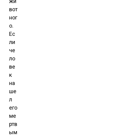
жи
вот
ног
о.
Ес
ли
че
ло
ве
к
на
ше
л
его
ме
ртв
ым