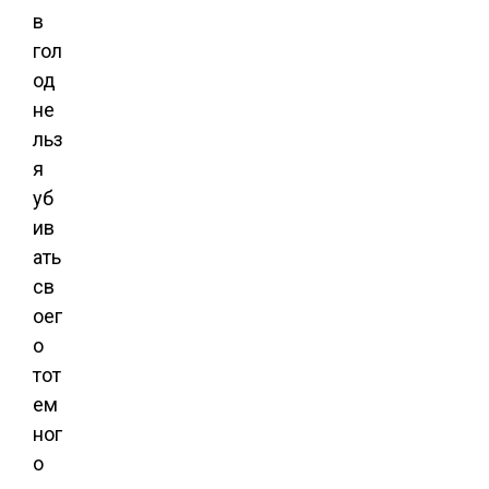
в
гол
од
не
льз
я
уб
ив
ать
св
оег
о
тот
ем
ног
о