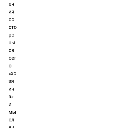
ен
ия
со
сто
ро
ны
св
оег
о
«хо
зя
ин
а»
и
мы
сл
ен