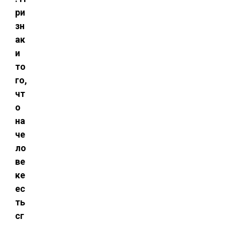
ри
зн
ак
и
то
го,
чт
о
на
че
ло
ве
ке
ес
ть
сг