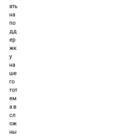
ать
на
по
дд
ер
жк
у
на
ше
го
тот
ем
а в
сл
ож
ны