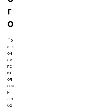
г
о
По
зак
он
ам
пс
их
ол
оги
и,
лю
бо