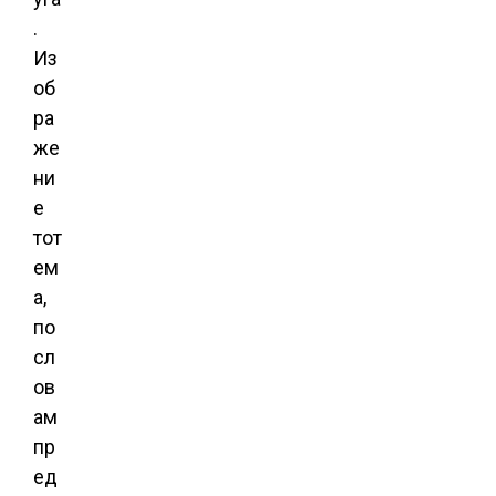
.
Из
об
ра
же
ни
е
тот
ем
а,
по
сл
ов
ам
пр
ед