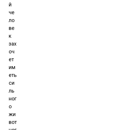
й
че
ло
ве
к
зах
оч
ет
им
еть
си
ль
ног
о
жи
вот
ног