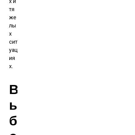
х и
тя
же
лы
х
сит
уац
ия
х.
В
ы
б