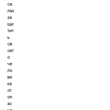
си
лах
за
щи
тит
ь
св
оег
о
че
ло
ве
ка
от
оп
ас