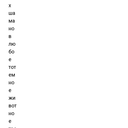
х
ша
ма
но
в
лю
бо
е
тот
ем
но
е
жи
вот
но
е