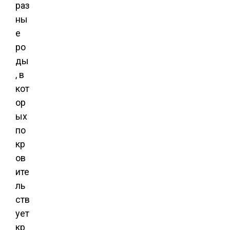
раз
ны
е
ро
ды
, в
кот
ор
ых
по
кр
ов
ите
ль
ств
ует
кр