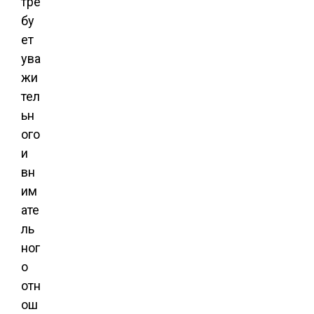
тре
бу
ет
ува
жи
тел
ьн
ого
и
вн
им
ате
ль
ног
о
отн
ош