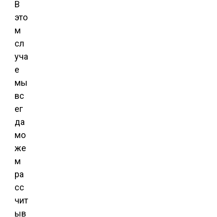
В
это
м
сл
уча
е
мы
вс
ег
да
мо
же
м
ра
сс
чит
ыв