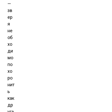
—
зв
ер
я
не
об
хо
ди
мо
по
хо
ро
нит
ь
как
др
уга