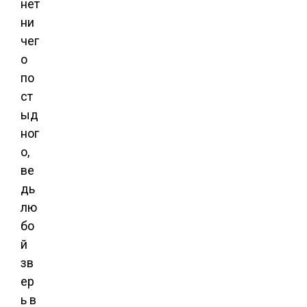
нет
ни
чег
о
по
ст
ыд
ног
о,
ве
дь
лю
бо
й
зв
ер
ь в