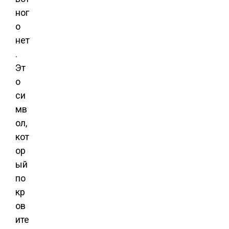
ног
о
нет
.
Эт
о
си
мв
ол,
кот
ор
ый
по
кр
ов
ите