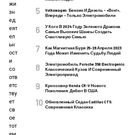
жи
Volkswagen: Бензин И Дизель – «все!»,
зн
Впереди – Только Электромобили
ед
У Кого В 2024 Году Зеленого Дракона
еят
Самые Высокие Шансы Создать
ел
Счастливую Семью
ьн
Как Магнитная Буря 25-28 Апреля 2023
ост
Года Может Изменить Судьбу Людей
и
Электромобиль Porsche 356 Electrogenic:
со
Классический Кузов И Современный
Электропривод
отв
етс
Кроссовер Honda CR-V Нового
Поколения: Дебют В США
тву
ет
Обновленный Седан Cadillac CT5:
Современная Классика
св
ое
тот
ем