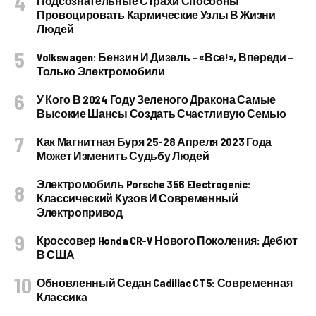
Подсознательные Страхи Способны
Провоцировать Кармические Узлы В Жизни
Людей
Volkswagen: Бензин И Дизель – «все!», Впереди –
Только Электромобили
У Кого В 2024 Году Зеленого Дракона Самые
Высокие Шансы Создать Счастливую Семью
Как Магнитная Буря 25-28 Апреля 2023 Года
Может Изменить Судьбу Людей
Электромобиль Porsche 356 Electrogenic:
Классический Кузов И Современный
Электропривод
Кроссовер Honda CR-V Нового Поколения: Дебют
В США
Обновленный Седан Cadillac CT5: Современная
Классика