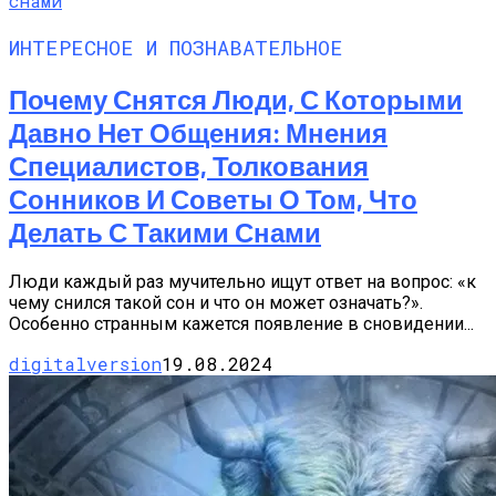
ИНТЕРЕСНОЕ И ПОЗНАВАТЕЛЬНОЕ
Почему Снятся Люди, С Которыми
Давно Нет Общения: Мнения
Специалистов, Толкования
Сонников И Советы О Том, Что
Делать С Такими Снами
Люди каждый раз мучительно ищут ответ на вопрос: «к
чему снился такой сон и что он может означать?».
Особенно странным кажется появление в сновидении...
digitalversion
19.08.2024