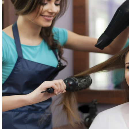
Притянуть Осенью 2023 Богатство И
Удачу
Обновление: Семейства Автомобилей
Mercedes-Benz GLE
Как С Помощью Нумерологии
Определить, В Какие Даты На Неделе