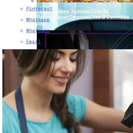
Pinterest
Каким Знакам Зодиака Судьба
Преподнесет Сюрприз Уже В Сентябре
Whatsapp
2023
Whatsapp
Email
Обновление Для Range Rover Velar:
«умные» Фары, Новый Салон,
Улучшение PHEV-Версии