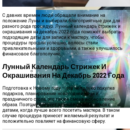
Повезёт, А Каких Стоит Опасаться
С давних времен люди обращали внимание на
положение Луны и выбирали благоприятные дни для
разного рода процедур. Лунный календарь стрижек и
окрашивания на декабрь 2022 года поможет выбрать
подходящие даты для записи к мастеру, чтобы
процедуры прошли успешно, волосы стали
привлекательными и здоровыми, а также улучшилось
финансовое благополучие.
Лунный Календарь Стрижек И
Окрашивания На Декабрь 2022 Года
Дебютировал Крупный Кроссовер
Mazda CX-90: Неужели Только Для США?
Подготовка к Новому году – это не только покупка
подарков, планирование новогодней ночи и
праздничного стола, это также смена и обновление
образа. Поэтому следует заранее определиться с
датами, когда лучше всего посетить мастера. В таком
случае процедура принесет желаемый результат и
О Чем Говорит Цвет Вашей Ауры, Как
положительно повлияет на финансовую сферу.
Его Определить