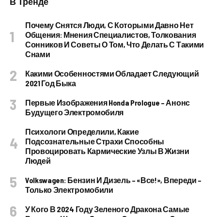
В Тренде
Почему Снятся Люди, С Которыми Давно Нет
Общения: Мнения Специалистов, Толкования
Сонников И Советы О Том, Что Делать С Такими
Снами
Какими Особенностями Обладает Следующий
2021 Год Быка
Первые Изображения Honda Prologue – Анонс
Будущего Электромобиля
Психологи Определили, Какие
Подсознательные Страхи Способны
Провоцировать Кармические Узлы В Жизни
Людей
Volkswagen: Бензин И Дизель – «все!», Впереди –
Только Электромобили
У Кого В 2024 Году Зеленого Дракона Самые