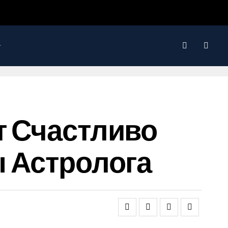
т Счастливо
ы Астролога