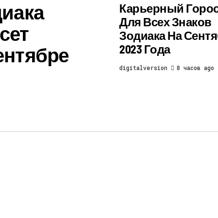
диака
Карьерный Горо
Для Всех Знаков
сет
Зодиака На Сент
2023 Года
ентябре
digitalversion
8 часов ago