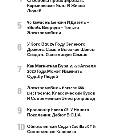
Способны Провоцировать
Кармические Узлы В Жизни
Людей
Volkswagen: Бензин И Дизель –
«все!», Впереди – Только
Электромобили
У Кого В 2024 Году Зеленого
Дракона Самые Высокие Шансы
Создать Счастливую Семью
Как Магнитная Буря 25-28 Апреля
2023 Года Может Изменить
Судьбу Людей
Электромобиль Porsche 356
Electrogenic: Классический Кузов
И Современный Электропривод
Кроссовер Honda CR-V Нового
Поколения: Дебют В США
Обновленный Седан Cadillac CT5:
Современная Классика