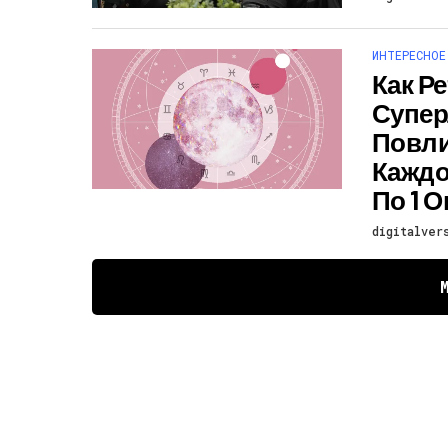
ИНТЕРЕСНОЕ
Как Р
Супер
Повли
Каждо
По 1 О
digitalver