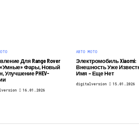
МОТО
АВТО МОТО
вление Для Range Rover
Электромобиль Xiaomi:
r: «умные» Фары, Новый
Внешность Уже Известн
н, Улучшение PHEV-
Имя – Еще Нет
ии
digitalversion
15.01.2026
lversion
16.01.2026