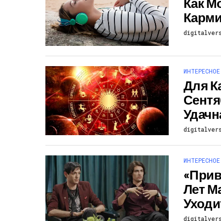
Как М
Карми
digitalver
ИНТЕРЕСНОЕ
Для К
Сентя
Удачн
digitalver
ИНТЕРЕСНОЕ
«Прив
Лет М
Уходи
digitalver