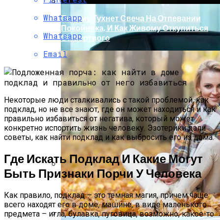
Whatsapp
Почему Тухнет Свеча На Отпевании
Покойника, И Как Живому Откупиться
Whatsapp
От Мертвого
Email
Некоторые люди сталкивались с такой проблемой, как
подклад, но не все знают, где он может находиться и как
правильно избавиться от негатива, который может
конкретно испортить жизнь человеку. Эзотерики дали
советы, как найти подклад и как выбросить его из дома.
Где Искать Подклад И Какие Могут
Быть Признаки Порчи У Человека
Обновление Для Range Rover Velar:
«умные» Фары, Новый Салон,
Как правило, подклад – это темная магия, причем чаще
Улучшение PHEV-Версии
всего находят его в доме, машине, в виде маленького
предмета – игла, булавка, пуговица, возможно, какое-то