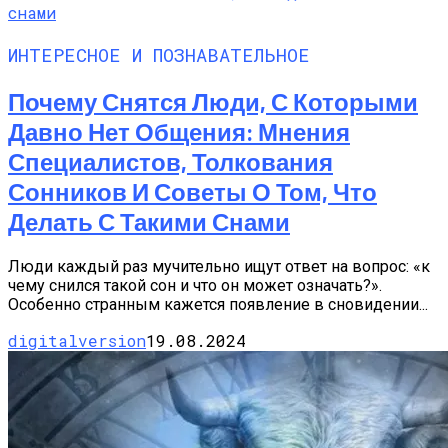
ИНТЕРЕСНОЕ И ПОЗНАВАТЕЛЬНОЕ
Почему Снятся Люди, С Которыми
Давно Нет Общения: Мнения
Специалистов, Толкования
Сонников И Советы О Том, Что
Делать С Такими Снами
Люди каждый раз мучительно ищут ответ на вопрос: «к
чему снился такой сон и что он может означать?».
Особенно странным кажется появление в сновидении...
digitalversion
19.08.2024