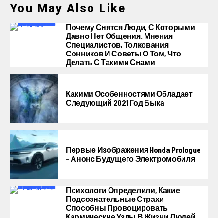
You May Also Like
Почему Снятся Люди, С Которыми
Давно Нет Общения: Мнения
Специалистов, Толкования
Сонников И Советы О Том, Что
Делать С Такими Снами
Какими Особенностями Обладает
Следующий 2021 Год Быка
Первые Изображения Honda Prologue
– Анонс Будущего Электромобиля
Психологи Определили, Какие
Подсознательные Страхи
Способны Провоцировать
Кармические Узлы В Жизни Людей