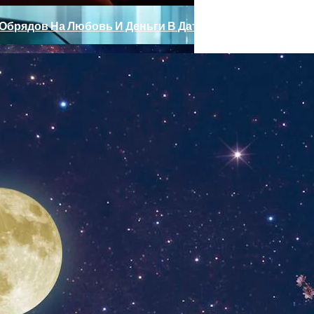
ых Обрядов На Любовь И Деньги В Дату Мощи Перед Сен
ные» Фары, Новый Салон, Улучшение PHEV-Версии
Загадывать Желание 09.09 И Что Делать, Чтобы Привлечь