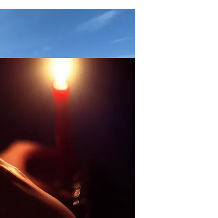
иды Пришлось Переделать Из-За Изменения Климата