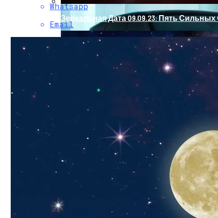
Whatsapp
Зеркальная Дата 09.09.23: Пять Сильн
Email
Обновление Для Range Rover Velar: «ум
Зеркальная Дата Осени 2023 Года: Как 