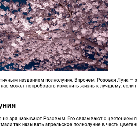
CX-90: Неужели Только Для США?
17 Сентября 2023 Года
ичным названием полнолуния. Впрочем, Розовая Луна — это
из нас может попробовать изменить жизнь к лучшему, если
уния
е не зря называют Розовым. Его связывают с цветением 
ли так называть апрельское полнолуние в честь цветения