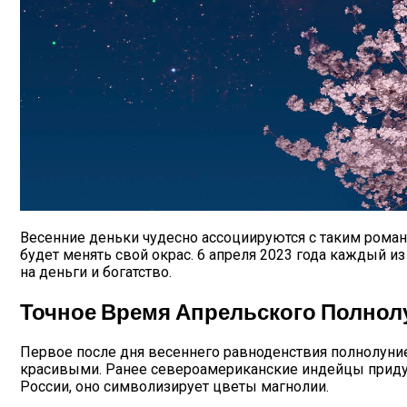
Дебютировал Крупный Кроссовер Mazda 
Карта Таро Недели: Что Нас Ждет С 11 По 
Весенние деньки чудесно ассоциируются с таким романт
будет менять свой окрас. 6 апреля 2023 года каждый 
на деньги и богатство.
Точное Время Апрельского Полнол
Первое после дня весеннего равноденствия полнолуни
красивыми. Ранее североамериканские индейцы придума
России, оно символизирует цветы магнолии.