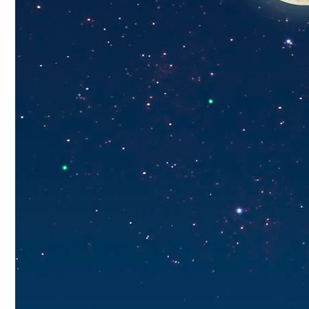
Электромобиль Xiaomi: Внешность Уже И
Что Принесет Первое Осеннее Полнолуни