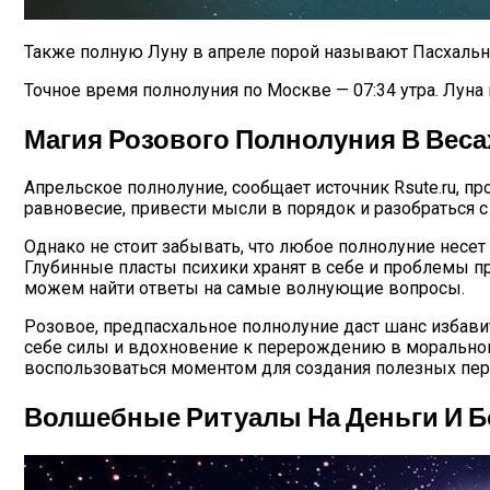
Также полную Луну в апреле порой называют Пасхальн
Точное время полнолуния по Москве — 07:34 утра. Луна 
Магия Розового Полнолуния В Весах
Апрельское полнолуние, сообщает источник Rsute.ru, п
равновесие, привести мысли в порядок и разобраться 
Однако не стоит забывать, что любое полнолуние несет
Глубинные пласты психики хранят в себе и проблемы п
можем найти ответы на самые волнующие вопросы.
Розовое, предпасхальное полнолуние даст шанс избавит
себе силы и вдохновение к перерождению в морально
воспользоваться моментом для создания полезных пер
Волшебные Ритуалы На Деньги И Б