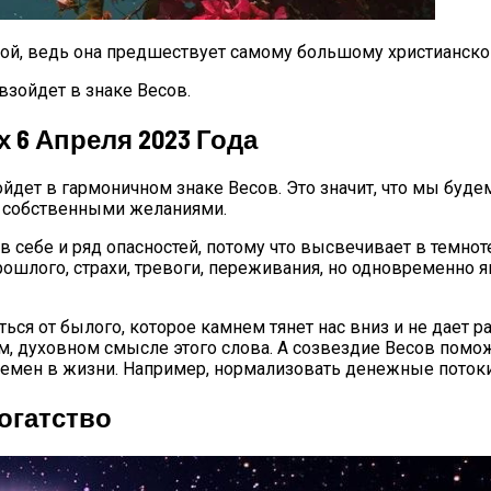
ой, ведь она предшествует самому большому христианско
взойдет в знаке Весов.
 6 Апреля 2023 Года
ройдет в гармоничном знаке Весов. Это значит, что мы бу
с собственными желаниями.
 в себе и ряд опасностей, потому что высвечивает в темн
рошлого, страхи, тревоги, переживания, но одновременно 
ься от былого, которое камнем тянет нас вниз и не дает 
м, духовном смысле этого слова. А созвездие Весов пом
емен в жизни. Например, нормализовать денежные потоки 
огатство