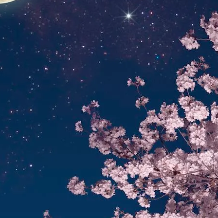
звестна, Имя – Еще Нет
е 29 Сентября, В Чем Его Особая Сила, Что Значит Рок