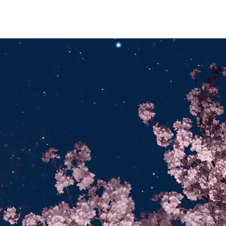
тябрьским Суперлунием
 Успех В Свою Жизнь