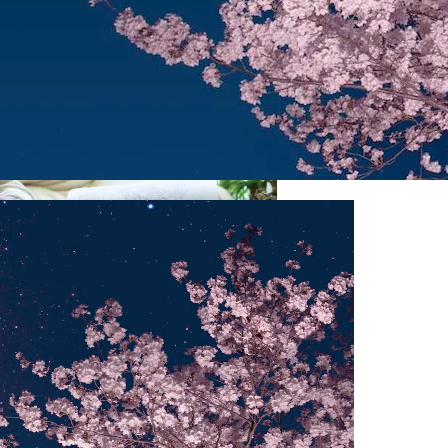
cedes-Benz GLE
ндр Зараев Дал Прогноз На Сентябрь 2023 Для Всех Зна