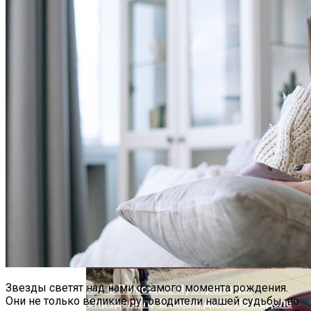
Притянуть Осенью 2023 Богатство И
Удачу
Обновление: Семейства Автомобилей
Mercedes-Benz GLE
Звезды светят над нами с самого момента рождения.
Как С Помощью Нумерологии
Они не только великие руководители нашей судьбы, но
Определить, В Какие Даты На Неделе