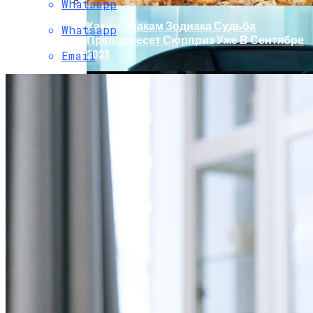
Whatsapp
Каким Знакам Зодиака Судьба
Whatsapp
Преподнесет Сюрприз Уже В Сентябре
2023
Email
Обновление Для Range Rover Velar:
«умные» Фары, Новый Салон,
Улучшение PHEV-Версии