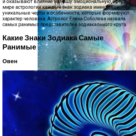
и оказывают влияние на нашу эмоциональную сферу. В
Повезёт, А Каких Стоит Опасаться
мире астрологии каждый знак зодиака имеет свои
уникальные черты и особенности, которые формируют
характер человека. Астролог Елена Соболева назвала
самых ранимых представителей зодиакального круга.
Какие Знаки Зодиака Самые
Ранимые
Овен
Дебютировал Крупный Кроссовер
Mazda CX-90: Неужели Только Для США?
О Чем Говорит Цвет Вашей Ауры, Как
Его Определить