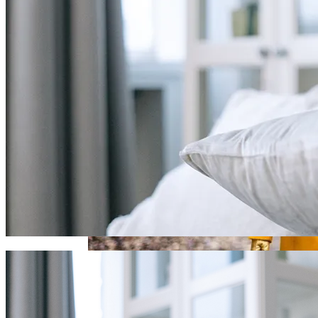
Карьерный Гороскоп Для Всех Знаков
Зодиака На Сентябрь 2023 Года
Электромобиль Xiaomi: Внешность Уже
Известна, Имя – Еще Нет
Какие Цвета В Одежде Помогут