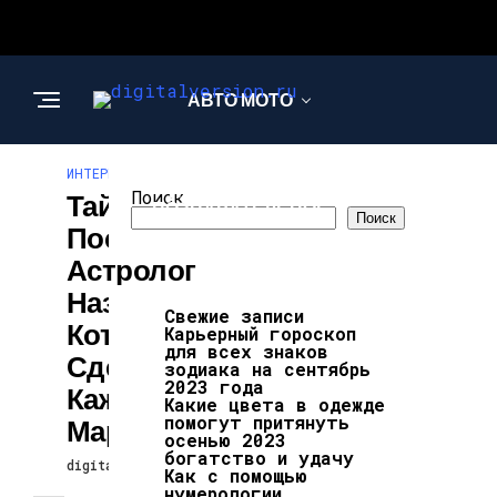
АВТО МОТО
ИНТЕРЕСНОЕ И ПОЗНАВАТЕЛЬНОЕ
ИНТЕРЕСНОЕ И
Поиск
Тайное
ПОЗНАВАТЕЛЬНОЕ
Поиск
Послание:
Астролог
Назвал 3 Вещи,
Свежие записи
Которые Нужно
Карьерный гороскоп
для всех знаков
Сделать
зодиака на сентябрь
2023 года
Каждому До 2
Какие цвета в одежде
помогут притянуть
Марта 2025 Года
осенью 2023
богатство и удачу
digitalversion
25.02.2025
Как с помощью
нумерологии