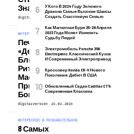
Знаков Зодиака
У Кого В 2024 Году Зеленого
Дракона Самые Высокие Шансы
Создать Счастливую Семью
digitalversion
25.02.2025
Как Магнитная Буря 25-28 Апреля
2023 Года Может Изменить
ИНТЕРЕСНОЕ И ПОЗНАВАТЕЛЬНОЕ
Судьбу Людей
Печем
«денежные»
Электромобиль Porsche 356
Electrogenic: Классический Кузов
Блинчики:
И Современный Электропривод
Ритуал На
Кроссовер Honda CR-V Нового
Масленицу Для
Поколения: Дебют В США
Привлечения
Обновленный Седан Cadillac CT5:
Современная Классика
Богатства
digitalversion
25.02.2025
ИНТЕРЕСНОЕ И ПОЗНАВАТЕЛЬНОЕ
8 Самых