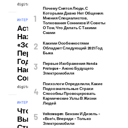
digitalversion
25.02.2025
Почему Снятся Люди, С
Которыми Давно Нет Общения:
Мнения Специалистов,
ИНТЕРЕСНОЕ И ПОЗНАВАТЕЛЬНОЕ
Толкования Сонников И Советы
Астролог
О Том, Что Делать С Такими
Снами
Назвал 2
«золотых»
Какими Особенностями
Обладает Следующий 2021 Год
Периода 2025
Быка
Года: Первый
Первые Изображения Honda
Наступит Уже
Prologue – Анонс Будущего
Электромобиля
Совсем Скоро
Психологи Определили, Какие
digitalversion
25.02.2025
Подсознательные Страхи
Способны Провоцировать
Кармические Узлы В Жизни
ИНТЕРЕСНОЕ И ПОЗНАВАТЕЛЬНОЕ
Людей
Что Значит, Если
Volkswagen: Бензин И Дизель –
Вы Родились На
«все!», Впереди – Только
Электромобили
Стыке Двух