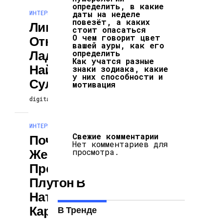
определить, в какие
ИНТЕРЕСНОЕ И ПОЗНАВАТЕЛЬНОЕ
даты на неделе
повезёт, а каких
Линия
стоит опасаться
О чем говорит цвет
Отношений На
вашей ауры, как его
Ладони: Как Ее
определить
Как учатся разные
Найти И Что Она
знаки зодиака, какие
у них способности и
Сулит
мотивация
digitalversion
25.02.2025
ИНТЕРЕСНОЕ И ПОЗНАВАТЕЛЬНОЕ
Свежие комментарии
Почему Каждой
Нет комментариев для
Женщине Важно
просмотра.
Проработать
Плутон В
Натальной
Карте
В Тренде